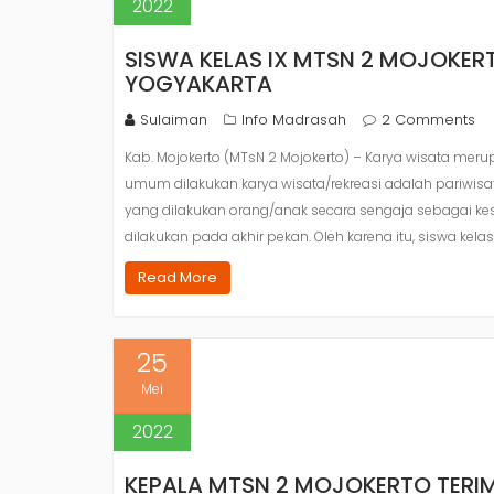
2022
SISWA KELAS IX MTSN 2 MOJOKER
YOGYAKARTA
Sulaiman
Info Madrasah
2 Comments
Kab. Mojokerto (MTsN 2 Mojokerto) – Karya wisata meru
umum dilakukan karya wisata/rekreasi adalah pariwisata,
yang dilakukan orang/anak secara sengaja sebagai k
dilakukan pada akhir pekan. Oleh karena itu, siswa kelas
Read More
25
Mei
2022
KEPALA MTSN 2 MOJOKERTO TERIM