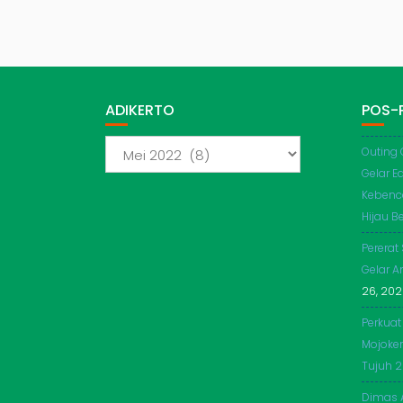
ADIKERTO
POS-
ADIKERTO
Outing 
Gelar E
Kebenc
Hijau Be
Pererat
Gelar A
26, 20
Perkuat
Mojoker
Tujuh 
Dimas 