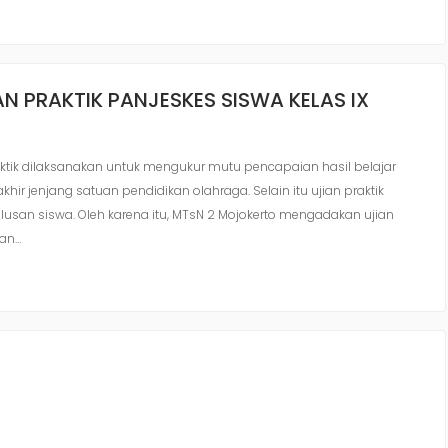
 PRAKTIK PANJESKES SISWA KELAS IX
raktik dilaksanakan untuk mengukur mutu pencapaian hasil belajar
ir jenjang satuan pendidikan olahraga. Selain itu ujian praktik
usan siswa. Oleh karena itu, MTsN 2 Mojokerto mengadakan ujian
ian…