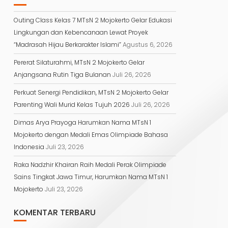
Outing Class Kelas 7 MTsN 2 Mojokerto Gelar Edukasi
Lingkungan dan Kebencanaan Lewat Proyek
“Madrasah Hijau Berkarakter Islami”
Agustus 6, 2026
Pererat Silaturahmi, MTsN 2 Mojokerto Gelar
Anjangsana Rutin Tiga Bulanan
Juli 26, 2026
Perkuat Senergi Pendidikan, MTsN 2 Mojokerto Gelar
Parenting Wali Murid Kelas Tujuh 2026
Juli 26, 2026
Dimas Arya Prayoga Harumkan Nama MTsN 1
Mojokerto dengan Medali Emas Olimpiade Bahasa
Indonesia
Juli 23, 2026
Raka Nadzhir Khairan Raih Medali Perak Olimpiade
Sains Tingkat Jawa Timur, Harumkan Nama MTsN 1
Mojokerto
Juli 23, 2026
KOMENTAR TERBARU