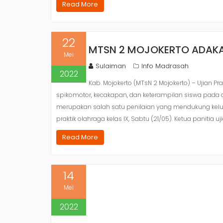
Read More
22
MTSN 2 MOJOKERTO ADAKAN
Mei
Sulaiman
Info Madrasah
2022
Kab. Mojokerto (MTsN 2 Mojokerto) – Ujian P
spikomotor, kecakapan, dan keterampilan siswa pada akh
merupakan salah satu penilaian yang mendukung kelul
praktik olahraga kelas IX, Sabtu (21/05). Ketua panitia uj
Read More
14
Mei
2022