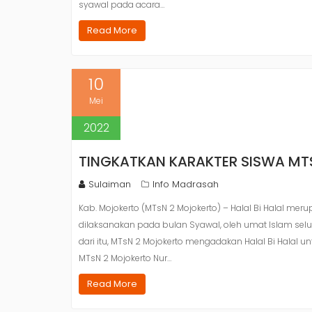
syawal pada acara…
Read More
10
Mei
2022
TINGKATKAN KARAKTER SISWA MT
Sulaiman
Info Madrasah
Kab. Mojokerto (MTsN 2 Mojokerto) – Halal Bi Halal me
dilaksanakan pada bulan Syawal, oleh umat Islam sel
dari itu, MTsN 2 Mojokerto mengadakan Halal Bi Halal u
MTsN 2 Mojokerto Nur…
Read More