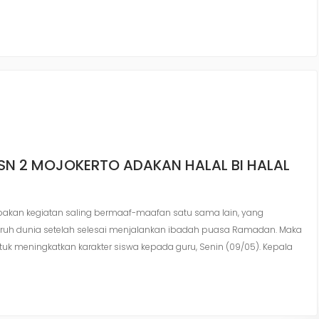
SN 2 MOJOKERTO ADAKAN HALAL BI HALAL
rupakan kegiatan saling bermaaf-maafan satu sama lain, yang
uruh dunia setelah selesai menjalankan ibadah puasa Ramadan. Maka
ntuk meningkatkan karakter siswa kepada guru, Senin (09/05). Kepala