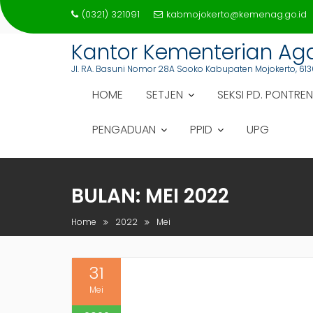
Skip
(0321) 321091
kabmojokerto@kemenag.go.id
to
content
Kantor Kementerian A
Jl. RA. Basuni Nomor 28A Sooko Kabupaten Mojokerto, 613
HOME
SETJEN
SEKSI PD. PONTREN
PENGADUAN
PPID
UPG
BULAN:
MEI 2022
Home
2022
Mei
31
Mei