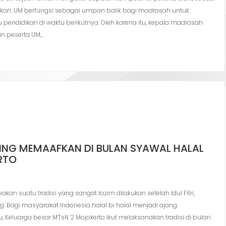
dikan. UM berfungsi sebagai umpan balik bagi madrasah untuk
endidikan di waktu berikutnya. Oleh karena itu, kepala madrasah
n peserta UM,…
ING MEMAAFKAN DI BULAN SYAWAL HALAL
RTO
akan suatu tradisi yang sangat lazim dilakukan setelah Idul Fitri,
. Bagi masyarakat Indonesia halal bi halal menjadi ajang
, Keluarga besar MTsN 2 Mojokerto ikut melaksanakan tradisi di bulan