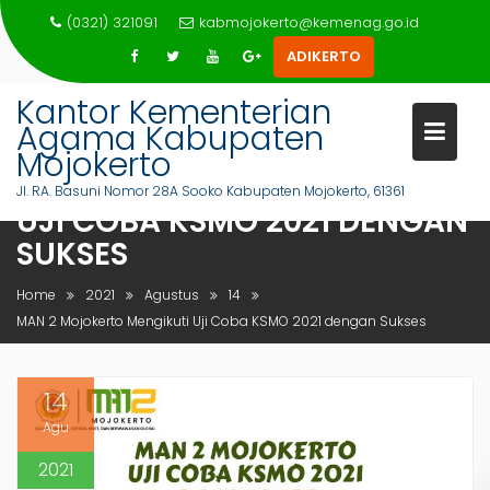
Skip
(0321) 321091
kabmojokerto@kemenag.go.id
to
ADIKERTO
content
Kantor Kementerian
Agama Kabupaten
Mojokerto
MAN 2 MOJOKERTO MENGIKUTI
Jl. RA. Basuni Nomor 28A Sooko Kabupaten Mojokerto, 61361
UJI COBA KSMO 2021 DENGAN
SUKSES
Home
2021
Agustus
14
MAN 2 Mojokerto Mengikuti Uji Coba KSMO 2021 dengan Sukses
14
Agu
2021