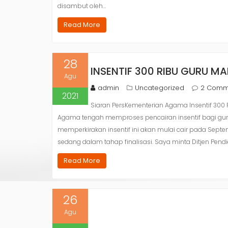
disambut oleh…
Read More
28
INSENTIF 300 RIBU GURU M
Agu
admin
Uncategorized
2 Comm
2021
Siaran PersKementerian Agama Insentif 300
Agama tengah memproses pencairan insentif bagi gu
memperkirakan insentif ini akan mulai cair pada Septe
sedang dalam tahap finalisasi. Saya minta Ditjen Pend
Read More
26
Agu