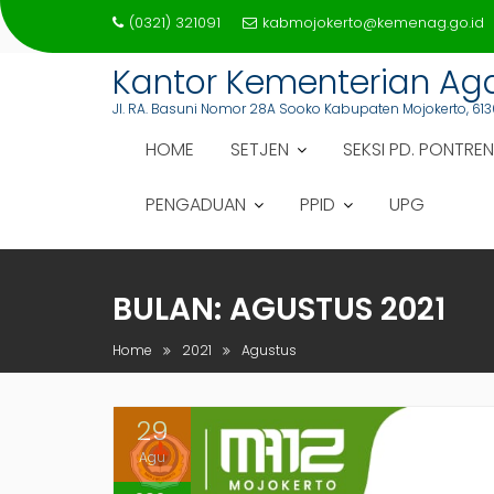
Skip
(0321) 321091
kabmojokerto@kemenag.go.id
to
content
Kantor Kementerian A
Jl. RA. Basuni Nomor 28A Sooko Kabupaten Mojokerto, 613
HOME
SETJEN
SEKSI PD. PONTREN
PENGADUAN
PPID
UPG
BULAN:
AGUSTUS 2021
Home
2021
Agustus
29
Agu