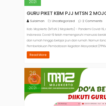
2021
GURU PIKET KBM PJJ MTSN 2 MOJ
Sulaiman
Uncategorized
2 Comments
Kab. Mojokerto (MTsN 2 Mojokerto) – Pandemi Covid-1
Indonesia. Covid-19 telah memengaruhi manusia berakti
dari rumah hingga belajar pun dari rumah. Namun tan
Pemberlakuan Pembatasan Kegiatan Masyarakat (PPKM)
Read More
26
Agu
2021