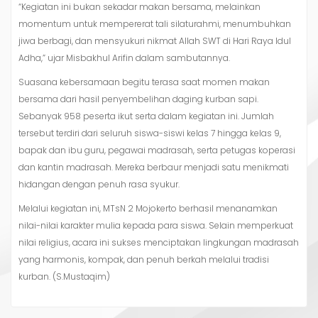
“Kegiatan ini bukan sekadar makan bersama, melainkan
momentum untuk mempererat tali silaturahmi, menumbuhkan
jiwa berbagi, dan mensyukuri nikmat Allah SWT di Hari Raya Idul
Adha,” ujar Misbakhul Arifin dalam sambutannya.
Suasana kebersamaan begitu terasa saat momen makan
bersama dari hasil penyembelihan daging kurban sapi.
Sebanyak 958 peserta ikut serta dalam kegiatan ini. Jumlah
tersebut terdiri dari seluruh siswa-siswi kelas 7 hingga kelas 9,
bapak dan ibu guru, pegawai madrasah, serta petugas koperasi
dan kantin madrasah. Mereka berbaur menjadi satu menikmati
hidangan dengan penuh rasa syukur.
Melalui kegiatan ini, MTsN 2 Mojokerto berhasil menanamkan
nilai-nilai karakter mulia kepada para siswa. Selain memperkuat
nilai religius, acara ini sukses menciptakan lingkungan madrasah
yang harmonis, kompak, dan penuh berkah melalui tradisi
kurban. (S.Mustaqim)