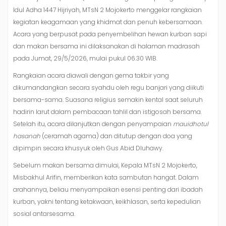
Idul Adha 1447 Hijriyah, MTsN 2 Mojokerto menggelar rangkaian
kegiatan keagamaan yang khidmat dan penuh kebersamaan.
Acara yang berpusat pada penyembelihan hewan kurban sapi
dan makan bersama ini dilaksanakan di halaman madrasah
pada Jumat, 29/5/2026, mulai pukul 06.30 WIB.
Rangkaian acara diawali dengan gema takbir yang
dikumandangkan secara syahdu oleh regu banjari yang diikuti
bersama-sama. Suasana religius semakin kental saat seluruh
hadirin larut dalam pembacaan tahlil dan istigosah bersama.
Setelah itu, acara dilanjutkan dengan penyampaian
mauidhotul
hasanah
(ceramah agama) dan ditutup dengan doa yang
dipimpin secara khusyuk oleh Gus Abid Dluhawy.
Sebelum makan bersama dimulai, Kepala MTsN 2 Mojokerto,
Misbakhul Arifin, memberikan kata sambutan hangat. Dalam
arahannya, beliau menyampaikan esensi penting dari ibadah
kurban, yakni tentang ketakwaan, keikhlasan, serta kepedulian
sosial antarsesama.