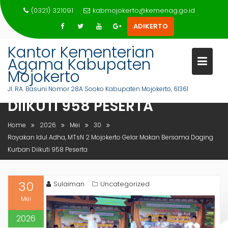
Skip
(0321) 321091
kabmojokerto@kemenag.go.id
to
ADIKERTO
content
Kantor Kementerian
RAYAKAN IDUL ADHA, MTSN 2
Agama Kabupaten
MOJOKERTO GELAR MAKAN
Mojokerto
BERSAMA DAGING KURBAN
Jl. RA. Basuni Nomor 28A Sooko Kabupaten Mojokerto, 61361
DIIKUTI 958 PESERTA
Home
2026
Mei
30
Rayakan Idul Adha, MTsN 2 Mojokerto Gelar Makan Bersama Daging
Kurban Diikuti 958 Peserta
30
Sulaiman
Uncategorized
Mei
2026