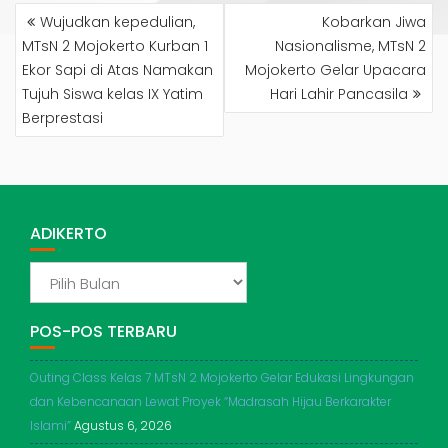
NAVIGASI
Wujudkan kepedulian,
Kobarkan Jiwa
POS
MTsN 2 Mojokerto Kurban 1
Nasionalisme, MTsN 2
Ekor Sapi di Atas Namakan
Mojokerto Gelar Upacara
Tujuh Siswa kelas IX Yatim
Hari Lahir Pancasila
Berprestasi
ADIKERTO
ADIKERTO
POS-POS TERBARU
Outing Class Kelas 7 MTsN 2 Mojokerto Gelar Edukasi Lingkungan
dan Kebencanaan Lewat Proyek “Madrasah Hijau Berkarakter
Islami”
Agustus 6, 2026