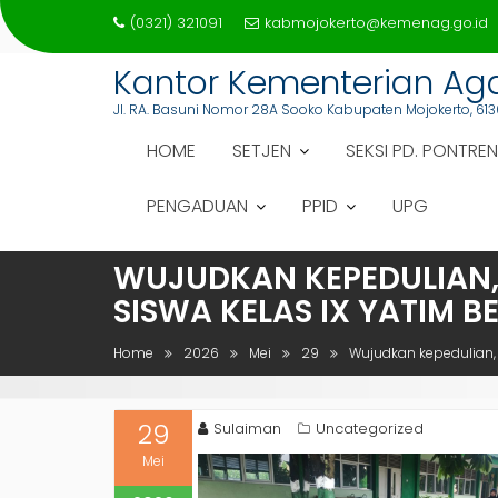
Skip
(0321) 321091
kabmojokerto@kemenag.go.id
to
content
Kantor Kementerian A
Jl. RA. Basuni Nomor 28A Sooko Kabupaten Mojokerto, 613
HOME
SETJEN
SEKSI PD. PONTREN
PENGADUAN
PPID
UPG
WUJUDKAN KEPEDULIAN,
SISWA KELAS IX YATIM B
Home
2026
Mei
29
Wujudkan kepedulian, 
29
Sulaiman
Uncategorized
Mei