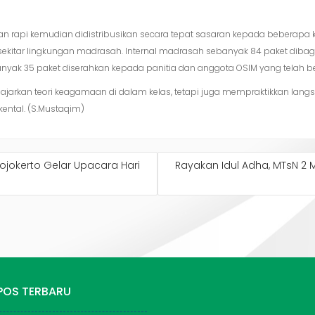
n rapi kemudian didistribusikan secara tepat sasaran kepada beberapa 
sekitar lingkungan madrasah. Internal madrasah sebanyak 84 paket dibagi
yak 35 paket diserahkan kepada panitia dan anggota OSIM yang telah be
ngajarkan teori keagamaan di dalam kelas, tetapi juga mempraktikkan lang
ental. (S.Mustaqim)
jokerto Gelar Upacara Hari
Rayakan Idul Adha, MTsN 2
POS TERBARU