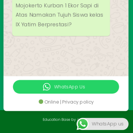
Any questions related to
Wujudkan kepedulian, MTsN 2
Mojokerto Kurban 1 Ekor Sapi di
Atas Namakan Tujuh Siswa kelas
IX Yatim Berprestasi?
WhatsApp Us
Online | Privacy policy
Education Base by
Acme Themes
WhatsApp us