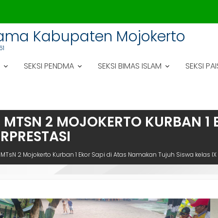
gama Kabupaten Mojokerto
61
SEKSI PENDMA
SEKSI BIMAS ISLAM
SEKSI PAI
 MTSN 2 MOJOKERTO KURBAN 1 
ERPRESTASI
MTsN 2 Mojokerto Kurban 1 Ekor Sapi di Atas Namakan Tujuh Siswa kelas IX