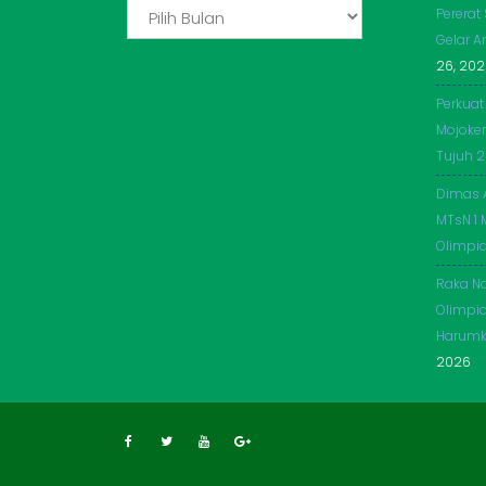
ADIKERTO
Pererat
Gelar A
26, 20
Perkuat
Mojoker
Tujuh 
Dimas 
MTsN 1 
Olimpi
Raka Na
Olimpia
Harumk
2026