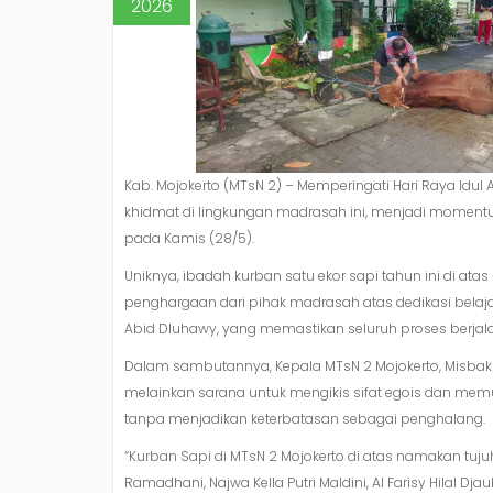
2026
Kab. Mojokerto (MTsN 2) – Memperingati Hari Raya Idu
khidmat di lingkungan madrasah ini, menjadi momentum
pada Kamis (28/5).
Uniknya, ibadah kurban satu ekor sapi tahun ini di ata
penghargaan dari pihak madrasah atas dedikasi belaj
Abid Dluhawy, yang memastikan seluruh proses berjala
Dalam sambutannya, Kepala MTsN 2 Mojokerto, Misbak
melainkan sarana untuk mengikis sifat egois dan memu
tanpa menjadikan keterbatasan sebagai penghalang.
“Kurban Sapi di MTsN 2 Mojokerto di atas namakan tujuh
Ramadhani, Najwa Kella Putri Maldini, Al Farisy Hilal