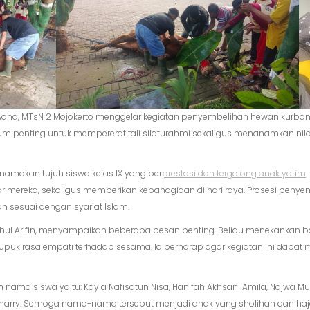
l Adha, MTsN 2 Mojokerto menggelar kegiatan penyembelihan hewan kurban
 penting untuk mempererat tali silaturahmi sekaligus menanamkan nilai-
s namakan tujuh siswa kelas IX yang ber
prestasi dan tergolong anak yatim
ar mereka, sekaligus memberikan kebahagiaan di hari raya. Prosesi peny
n sesuai dengan syariat Islam.
hul Arifin, menyampaikan beberapa pesan penting. Beliau menekankan ba
puk rasa empati terhadap sesama. Ia berharap agar kegiatan ini dapat m
 nama siswa yaitu: Kayla Nafisatun Nisa, Hanifah Akhsani Amila, Najwa Mut
 Djauharry. Semoga nama-nama tersebut menjadi anak yang sholihah dan ha