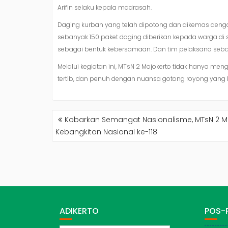
Arifin selaku kepala madrasah.
Daging kurban yang telah dipotong dan dikemas denga
sebanyak 150 paket daging diberikan kepada warga di 
sebagai bentuk kebersamaan. Dan tim pelaksana seban
Melalui kegiatan ini, MTsN 2 Mojokerto tidak hanya me
tertib, dan penuh dengan nuansa gotong royong yang k
NAVIGASI
Kobarkan Semangat Nasionalisme, MTsN 2 Mo
POS
Kebangkitan Nasional ke-118
ADIKERTO
POS-