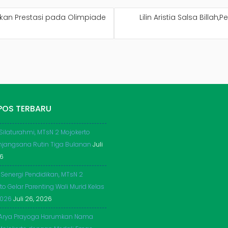
hkan Prestasi pada Olimpiade
Lilin Aristia Salsa Billa
POS TERBARU
 Silaturahmi, MTsN 2 Mojokerto
njangsana Rutin Tiga Bulanan
Juli
26
 Senergi Pendidikan, MTsN 2
to Gelar Parenting Wali Murid Kelas
2026
Juli 26, 2026
Arya Prayoga Harumkan Nama