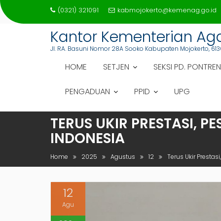
Skip
(0321) 321091
kabmojokerto@kemenag.go.id
to
content
Kantor Kementerian A
Jl. RA. Basuni Nomor 28A Sooko Kabupaten Mojokerto, 613
HOME
SETJEN
SEKSI PD. PONTREN
PENGADUAN
PPID
UPG
TERUS UKIR PRESTASI, P
INDONESIA
Home
2025
Agustus
12
Terus Ukir Presta
12
Agu