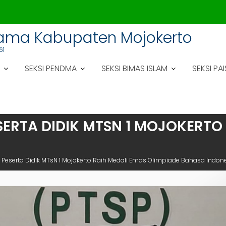
gama Kabupaten Mojokerto
61
SEKSI PENDMA
SEKSI BIMAS ISLAM
SEKSI PAI
ESERTA DIDIK MTSN 1 MOJOKERT
si, Peserta Didik MTsN 1 Mojokerto Raih Medali Emas Olimpiade Bahasa Indon