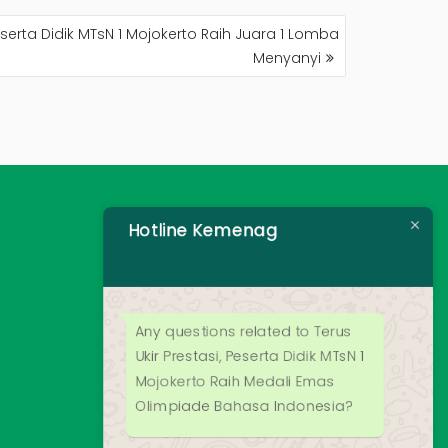
h,Peserta Didik MTsN 1 Mojokerto Raih Juara 1 Lomba
Menyanyi
Hotline Kemenag
Any questions related to Terus
Ukir Prestasi, Peserta Didik MTsN 1
Mojokerto Raih Medali Emas
Olimpiade Bahasa Indonesia?