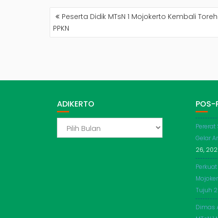
NAVIGASI
Peserta Didik MTsN 1 Mojokerto Kembali Tore
POS
PPKN
ADIKERTO
POS-
ADIKERTO
Pererat
Gelar A
26, 20
Perkuat
Mojoker
Tujuh 
Dimas 