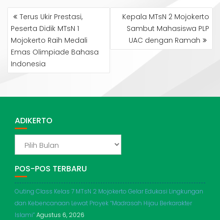
NAVIGASI
Terus Ukir Prestasi,
Kepala MTsN 2 Mojokerto
POS
Peserta Didik MTsN 1
Sambut Mahasiswa PLP
Mojokerto Raih Medali
UAC dengan Ramah
Emas Olimpiade Bahasa
Indonesia
ADIKERTO
ADIKERTO
POS-POS TERBARU
Outing Class Kelas 7 MTsN 2 Mojokerto Gelar Edukasi Lingkungan
dan Kebencanaan Lewat Proyek “Madrasah Hijau Berkarakter
Islami”
Agustus 6, 2026