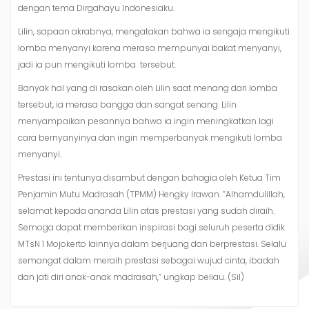
dengan tema Dirgahayu Indonesiaku.
Lilin, sapaan akrabnya, mengatakan bahwa ia sengaja mengikuti
lomba menyanyi karena merasa mempunyai bakat menyanyi,
jadi ia pun mengikuti lomba tersebut.
Banyak hal yang di rasakan oleh Lilin saat menang dari lomba
tersebut, ia merasa bangga dan sangat senang. Lilin
menyampaikan pesannya bahwa ia ingin meningkatkan lagi
cara bernyanyinya dan ingin memperbanyak mengikuti lomba
menyanyi.
Prestasi ini tentunya disambut dengan bahagia oleh Ketua Tim
Penjamin Mutu Madrasah (TPMM) Hengky Irawan. ”Alhamdulillah,
selamat kepada ananda Lilin atas prestasi yang sudah diraih.
Semoga dapat memberikan inspirasi bagi seluruh peserta didik
MTsN 1 Mojokerto lainnya dalam berjuang dan berprestasi. Selalu
semangat dalam meraih prestasi sebagai wujud cinta, ibadah
dan jati diri anak-anak madrasah,” ungkap beliau. (Sil)