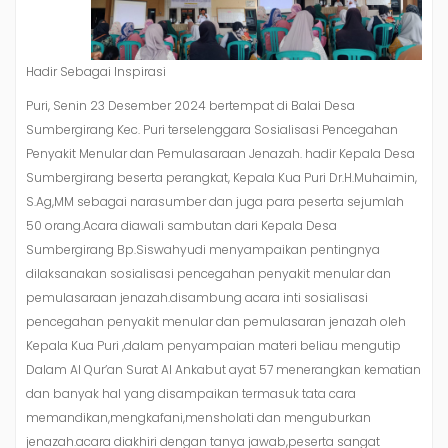
Hadir Sebagai Inspirasi
Puri, Senin 23 Desember 2024 bertempat di Balai Desa
Sumbergirang Kec. Puri terselenggara Sosialisasi Pencegahan
Penyakit Menular dan Pemulasaraan Jenazah. hadir Kepala Desa
Sumbergirang beserta perangkat, Kepala Kua Puri Dr.H.Muhaimin,
S.Ag,MM sebagai narasumber dan juga para peserta sejumlah
50 orang.Acara diawali sambutan dari Kepala Desa
Sumbergirang Bp.Siswahyudi menyampaikan pentingnya
dilaksanakan sosialisasi pencegahan penyakit menular dan
pemulasaraan jenazah.disambung acara inti sosialisasi
pencegahan penyakit menular dan pemulasaran jenazah oleh
Kepala Kua Puri ,dalam penyampaian materi beliau mengutip
Dalam Al Qur’an Surat Al Ankabut ayat 57 menerangkan kematian
dan banyak hal yang disampaikan termasuk tata cara
memandikan,mengkafani,mensholati dan menguburkan
jenazah.acara diakhiri dengan tanya jawab,peserta sangat