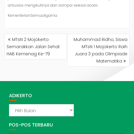
antusias mengikutinya dan sampai selesai acara .
KementerianSemuaAgama.
NAVIGASI
MTsN 2 Mojokerto
Muhammad Ridho, Siswa
POS
Semarakkan Jalan Sehat
MTsN 1 Mojokerto Raih
HAB Kemenag Ke-79
Juara 3 pada Olimpiade
Matematika
ADIKERTO
ADIKERTO
POS-POS TERBARU