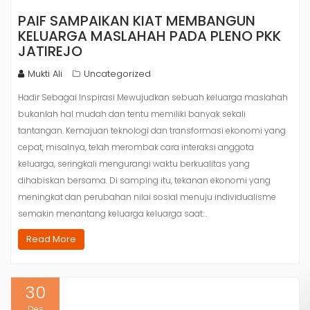
PAIF SAMPAIKAN KIAT MEMBANGUN
KELUARGA MASLAHAH PADA PLENO PKK
JATIREJO
Mukti Ali
Uncategorized
Hadir Sebagai Inspirasi Mewujudkan sebuah keluarga maslahah
bukanlah hal mudah dan tentu memiliki banyak sekali
tantangan. Kemajuan teknologi dan transformasi ekonomi yang
cepat, misalnya, telah merombak cara interaksi anggota
keluarga, seringkali mengurangi waktu berkualitas yang
dihabiskan bersama. Di samping itu, tekanan ekonomi yang
meningkat dan perubahan nilai sosial menuju individualisme
semakin menantang keluarga keluarga saat…
Read More
30
Des