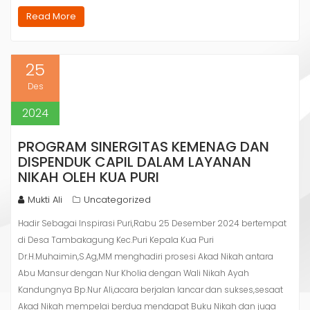
Read More
25
Des
2024
PROGRAM SINERGITAS KEMENAG DAN
DISPENDUK CAPIL DALAM LAYANAN
NIKAH OLEH KUA PURI
Mukti Ali
Uncategorized
Hadir Sebagai Inspirasi Puri,Rabu 25 Desember 2024 bertempat
di Desa Tambakagung Kec.Puri Kepala Kua Puri
Dr.H.Muhaimin,S.Ag,MM menghadiri prosesi Akad Nikah antara
Abu Mansur dengan Nur Kholia dengan Wali Nikah Ayah
Kandungnya Bp.Nur Ali,acara berjalan lancar dan sukses,sesaat
Akad Nikah mempelai berdua mendapat Buku Nikah dan juga