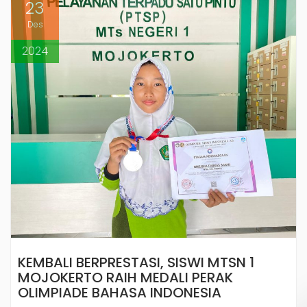
23
Des
2024
KEMBALI BERPRESTASI, SISWI MTSN 1
MOJOKERTO RAIH MEDALI PERAK
OLIMPIADE BAHASA INDONESIA