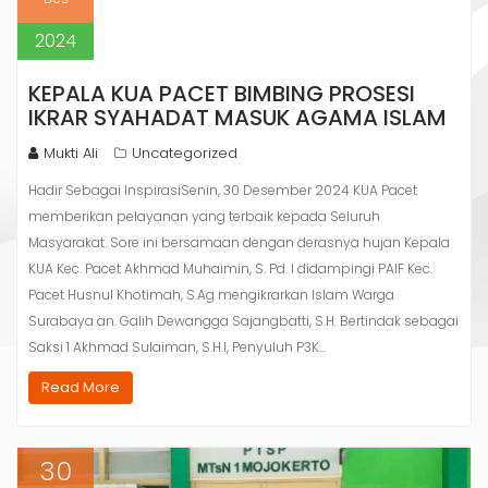
2024
KEPALA KUA PACET BIMBING PROSESI
IKRAR SYAHADAT MASUK AGAMA ISLAM
Mukti Ali
Uncategorized
Hadir Sebagai InspirasiSenin, 30 Desember 2024 KUA Pacet
memberikan pelayanan yang terbaik kepada Seluruh
Masyarakat. Sore ini bersamaan dengan derasnya hujan Kepala
KUA Kec. Pacet Akhmad Muhaimin, S. Pd. I didampingi PAIF Kec.
Pacet Husnul Khotimah, S.Ag mengikrarkan Islam Warga
Surabaya an. Galih Dewangga Sajangbatti, S.H. Bertindak sebagai
Saksi 1 Akhmad Sulaiman, S.H.I, Penyuluh P3K…
Read More
30