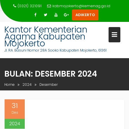
Skip
(0321) 321091
kabmojokerto@kemenag.go.id
to
ADIKERTO
content
Kantor Kementerian
Agama Kabupaten
Mojokerto
Jl. RA. Basuni Nomor 28A Sooko Kabupaten Mojokerto, 61361
BULAN:
DESEMBER 2024
Home
2024
Desember
31
Des
2024