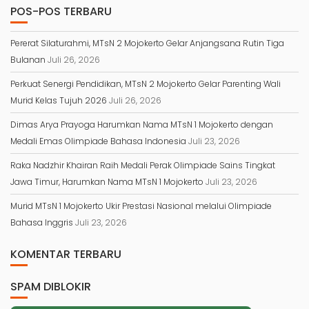
POS-POS TERBARU
Pererat Silaturahmi, MTsN 2 Mojokerto Gelar Anjangsana Rutin Tiga
Bulanan
Juli 26, 2026
Perkuat Senergi Pendidikan, MTsN 2 Mojokerto Gelar Parenting Wali
Murid Kelas Tujuh 2026
Juli 26, 2026
Dimas Arya Prayoga Harumkan Nama MTsN 1 Mojokerto dengan
Medali Emas Olimpiade Bahasa Indonesia
Juli 23, 2026
Raka Nadzhir Khairan Raih Medali Perak Olimpiade Sains Tingkat
Jawa Timur, Harumkan Nama MTsN 1 Mojokerto
Juli 23, 2026
Murid MTsN 1 Mojokerto Ukir Prestasi Nasional melalui Olimpiade
Bahasa Inggris
Juli 23, 2026
KOMENTAR TERBARU
SPAM DIBLOKIR