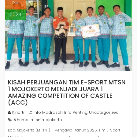
Des
2024
KISAH PERJUANGAN TIM E-SPORT MTSN
1 MOJOKERTO MENJADI JUARA 1
AMAZING COMPETITION OF CASTLE
(ACC)
Kinarti
Info Madrasah
Info Penting
Uncategorized
,
,
#humasmtsn1mojokerto
Kab. Mojokerto (MTsN 1) – Mengawali tahun 2025, Tim E-Sport