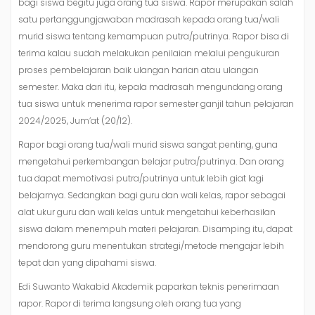
bagi siswa begitu juga orang tua siswa. Rapor merupakan salah
satu pertanggungjawaban madrasah kepada orang tua/wali
murid siswa tentang kemampuan putra/putrinya. Rapor bisa di
terima kalau sudah melakukan penilaian melalui pengukuran
proses pembelajaran baik ulangan harian atau ulangan
semester. Maka dari itu, kepala madrasah mengundang orang
tua siswa untuk menerima rapor semester ganjil tahun pelajaran
2024/2025, Jum’at (20/12).
Rapor bagi orang tua/wali murid siswa sangat penting, guna
mengetahui perkembangan belajar putra/putrinya. Dan orang
tua dapat memotivasi putra/putrinya untuk lebih giat lagi
belajarnya. Sedangkan bagi guru dan wali kelas, rapor sebagai
alat ukur guru dan wali kelas untuk mengetahui keberhasilan
siswa dalam menempuh materi pelajaran. Disamping itu, dapat
mendorong guru menentukan strategi/metode mengajar lebih
tepat dan yang dipahami siswa.
Edi Suwanto Wakabid Akademik paparkan teknis penerimaan
rapor. Rapor di terima langsung oleh orang tua yang