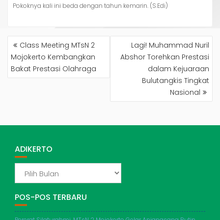
Pokoknya kali ini beda dengan tahun kemarin. (S.Edi)
NAVIGASI
Class Meeting MTsN 2
Lagi! Muhammad Nuril
POS
Mojokerto Kembangkan
Abshor Torehkan Prestasi
Bakat Prestasi Olahraga
dalam Kejuaraan
Bulutangkis Tingkat
Nasional
ADIKERTO
ADIKERTO
POS-POS TERBARU
Pererat Silaturahmi, MTsN 2 Mojokerto Gelar Anjangsana Rutin