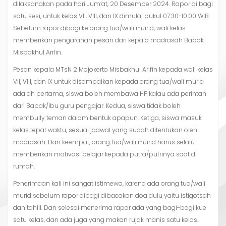
dilaksanakan pada hari Jum’at, 20 Desember 2024. Rapor di bagi
satu sesi, untuk kelas VII, VIII, dan IX dimulai pukul 07.30-10.00 WIB.
Sebelum rapor dibagi ke orang tua/wali murid, wali kelas
memberikan pengarahan pesan dari kepala madrasah Bapak
Misbakhul Arifin.
Pesan kepala MTsN 2 Mojokerto Misbakhul Arifin kepada wali kelas
VII, VIII, dan IX untuk disampaikan kepada orang tua/wali murid
adalah pertama, siswa boleh membawa HP kalau ada perintah
dari Bapak/Ibu guru pengajar. Kedua, siswa tidak boleh
membully teman dalam bentuk apapun. Ketiga, siswa masuk
kelas tepat waktu, sesuai jadwal yang sudah ditentukan oleh
madrasah. Dan keempat, orang tua/wali murid harus selalu
memberikan motivasi belajar kepada putra/putrinya saat di
rumah.
Penerimaan kali ini sangat istimewa, karena ada orang tua/wali
murid sebelum rapor dibagi dibacakan doa dulu yaitu istigotsah
dan tahlil. Dan selesai menerima rapor ada yang bagi-bagi kue
satu kelas, dan ada juga yang makan rujak manis satu kelas.