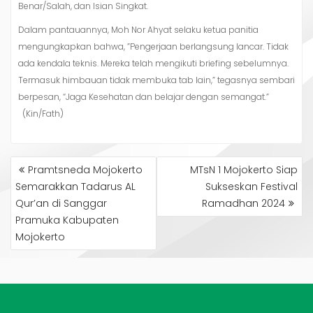
Benar/Salah, dan Isian Singkat.
Dalam pantauannya, Moh Nor Ahyat selaku ketua panitia
mengungkapkan bahwa, ”Pengerjaan berlangsung lancar. Tidak
ada kendala teknis. Mereka telah mengikuti briefing sebelumnya.
Termasuk himbauan tidak membuka tab lain,” tegasnya sembari
berpesan, “Jaga Kesehatan dan belajar dengan semangat.”
(Kin/Fath)
NAVIGASI
Pramtsneda Mojokerto
MTsN 1 Mojokerto Siap
POS
Semarakkan Tadarus AL
Sukseskan Festival
Qur’an di Sanggar
Ramadhan 2024
Pramuka Kabupaten
Mojokerto