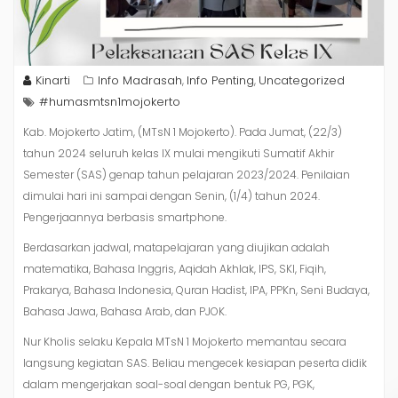
Kinarti
Info Madrasah
Info Penting
Uncategorized
,
,
#humasmtsn1mojokerto
Kab. Mojokerto Jatim, (MTsN 1 Mojokerto). Pada Jumat, (22/3)
tahun 2024 seluruh kelas IX mulai mengikuti Sumatif Akhir
Semester (SAS) genap tahun pelajaran 2023/2024. Penilaian
dimulai hari ini sampai dengan Senin, (1/4) tahun 2024.
Pengerjaannya berbasis smartphone.
Berdasarkan jadwal, matapelajaran yang diujikan adalah
matematika, Bahasa Inggris, Aqidah Akhlak, IPS, SKI, Fiqih,
Prakarya, Bahasa Indonesia, Quran Hadist, IPA, PPKn, Seni Budaya,
Bahasa Jawa, Bahasa Arab, dan PJOK.
Nur Kholis selaku Kepala MTsN 1 Mojokerto memantau secara
langsung kegiatan SAS. Beliau mengecek kesiapan peserta didik
dalam mengerjakan soal-soal dengan bentuk PG, PGK,