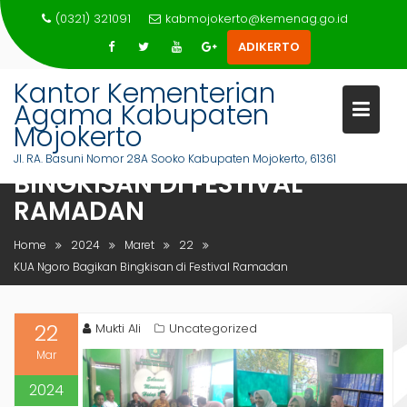
Skip
(0321) 321091
kabmojokerto@kemenag.go.id
to
ADIKERTO
content
Kantor Kementerian
Agama Kabupaten
Mojokerto
KUA NGORO BAGIKAN
Jl. RA. Basuni Nomor 28A Sooko Kabupaten Mojokerto, 61361
BINGKISAN DI FESTIVAL
RAMADAN
Home
2024
Maret
22
KUA Ngoro Bagikan Bingkisan di Festival Ramadan
22
Mukti Ali
Uncategorized
Mar
2024