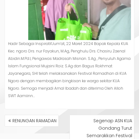
Hadir Sebagai InspiratifJum’at, 22 Maret 2024 Bapak Kepala KUA
Kec. ngoro Drs. nur Fayakun, M.Ag, Penghulu Drs. Chasiru Zaenal
Abidin.M.Pd.I, Pengawas Madrasah Misnan. S.Ag , Penyuluh Agama
Islam Fungsional Mujaini Roiz. S.Ag dan Bagus Rokhmat
Jayanegara, SHI telah melaksanakan Festival Ramadhan di KUA
Ngoro dengan membagikan bingkisan ke warga sekitar KUA
Ngoro. Semoga menjadi Amal Ibadah dan diterima Oleh Alloh
SWT Aamiinn…
NAVIGASI
RENUNGAN RAMADAN
Segenap ASN KUA
POS
Gondang Turut
Semarakkan Festival