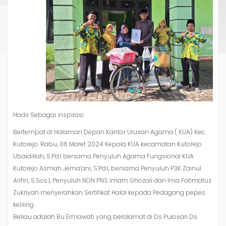
Hadir Sebagai inspirasi
Bertempat di Halaman Depan Kantor Urusan Agama ( KUA) Kec.
Kutorejo. Rabu, 06 Maret 2024 Kepala KUA kecamatan Kutorejo
Ubaidillah, S.Pd.I bersama Penyuluh Agama Fungsional KUA
Kutorejo Asmah Jema’ani, S.Pd.I, bersama Penyuluh P3K Zainul
Arifin, S.Sos.I, Penyuluh NON PNS Imam Ghozali dan Ima Fatimatuz
Zukriyah menyerahkan Sertifikat Halal kepada Pedagang pepes
keliling .
Beliau adalah Bu Ermawati yang beralamat di Ds Pulosari Ds.