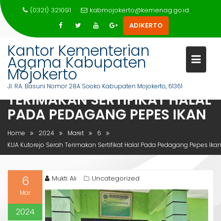
Skip
(0321) 321091
kabmojokerto@kemenag.go.id
to
ADIKERTO
content
Kantor Kementerian
Agama Kabupaten
Mojokerto
KUA KUTOREJO SERAH
Jl. RA. Basuni Nomor 28A Sooko Kabupaten Mojokerto, 61361
TERIMAKAN SERTIFIKAT HALAL
PADA PEDAGANG PEPES IKAN
Home
2024
Maret
6
KUA Kutorejo Serah Terimakan Sertifikat Halal Pada Pedagang Pepes Ika
6
Mukti Ali
Uncategorized
Mar
2024