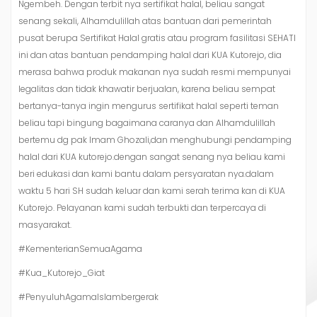
Ngembeh. Dengan terbit nya sertifikat halal, beliau sangat
senang sekali, Alhamdulillah atas bantuan dari pemerintah
pusat berupa Sertifikat Halal gratis atau program fasilitasi SEHATI
ini dan atas bantuan pendamping halal dari KUA Kutorejo, dia
merasa bahwa produk makanan nya sudah resmi mempunyai
legalitas dan tidak khawatir berjualan, karena beliau sempat
bertanya-tanya ingin mengurus sertifikat halal seperti teman
beliau tapi bingung bagaimana caranya dan Alhamdulillah
bertemu dg pak Imam Ghozali,dan menghubungi pendamping
halal dari KUA kutorejo.dengan sangat senang nya beliau kami
beri edukasi dan kami bantu dalam persyaratan nya.dalam
waktu 5 hari SH sudah keluar dan kami serah terima kan di KUA
Kutorejo. Pelayanan kami sudah terbukti dan terpercaya di
masyarakat.
#KementerianSemuaAgama
#Kua_Kutorejo_Giat
#PenyuluhAgamaIslambergerak