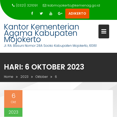
Skip
(0321) 321091
kabmojokerto@kemenag.go.id
to
ADIKERTO
content
Kantor Kementerian
Agama Kabupaten
Mojokerto
Jl. RA. Basuni Nomor 28A Sooko Kabupaten Mojokerto, 61361
HARI:
6 OKTOBER 2023
Home
2023
Oktober
6
6
Okt
2023