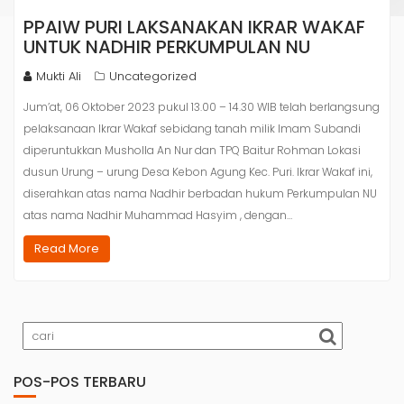
PPAIW PURI LAKSANAKAN IKRAR WAKAF
UNTUK NADHIR PERKUMPULAN NU
Mukti Ali
Uncategorized
Jum’at, 06 Oktober 2023 pukul 13.00 – 14.30 WIB telah berlangsung
pelaksanaan Ikrar Wakaf sebidang tanah milik Imam Subandi
diperuntukkan Musholla An Nur dan TPQ Baitur Rohman Lokasi
dusun Urung – urung Desa Kebon Agung Kec. Puri. Ikrar Wakaf ini,
diserahkan atas nama Nadhir berbadan hukum Perkumpulan NU
atas nama Nadhir Muhammad Hasyim , dengan…
Read More
POS-POS TERBARU