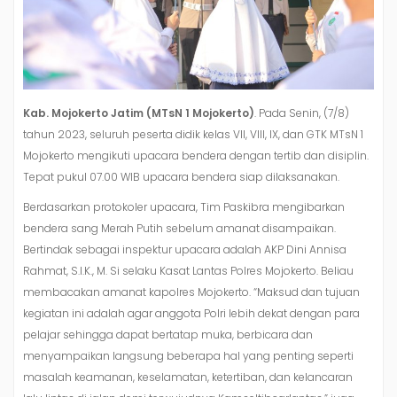
Kab. Mojokerto Jatim (MTsN 1 Mojokerto)
. Pada Senin, (7/8)
tahun 2023, seluruh peserta didik kelas VII, VIII, IX, dan GTK MTsN 1
Mojokerto mengikuti upacara bendera dengan tertib dan disiplin.
Tepat pukul 07.00 WIB upacara bendera siap dilaksanakan.
Berdasarkan protokoler upacara, Tim Paskibra mengibarkan
bendera sang Merah Putih sebelum amanat disampaikan.
Bertindak sebagai inspektur upacara adalah AKP Dini Annisa
Rahmat, S.I.K., M. Si selaku Kasat Lantas Polres Mojokerto. Beliau
membacakan amanat kapolres Mojokerto. “Maksud dan tujuan
kegiatan ini adalah agar anggota Polri lebih dekat dengan para
pelajar sehingga dapat bertatap muka, berbicara dan
menyampaikan langsung beberapa hal yang penting seperti
masalah keamanan, keselamatan, ketertiban, dan kelancaran