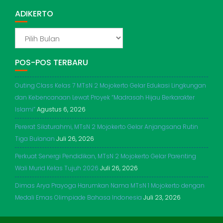
ADIKERTO
ADIKERTO
POS-POS TERBARU
Outing Class Kelas 7 MTsN 2 Mojokerto Gelar Edukasi Lingkungan
dan Kebencanaan Lewat Proyek “Madrasah Hijau Berkarakter
Islami”
Agustus 6, 2026
Pererat Silaturahmi, MTsN 2 Mojokerto Gelar Anjangsana Rutin
Tiga Bulanan
Juli 26, 2026
Perkuat Senergi Pendidikan, MTsN 2 Mojokerto Gelar Parenting
Wali Murid Kelas Tujuh 2026
Juli 26, 2026
Dimas Arya Prayoga Harumkan Nama MTsN 1 Mojokerto dengan
Medali Emas Olimpiade Bahasa Indonesia
Juli 23, 2026