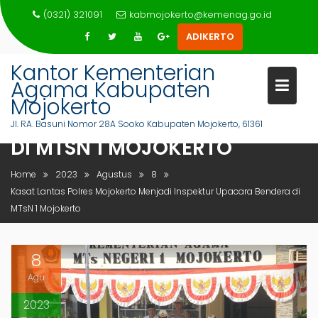
Skip
(0321) 321091
kabmojokerto@kemenag.go.id
to
ADIKERTO
content
Kantor Kementerian
KASAT LANTAS POLRES
Agama Kabupaten
MOJOKERTO MENJADI
Mojokerto
INSPEKTUR UPACARA BENDERA
Jl. RA. Basuni Nomor 28A Sooko Kabupaten Mojokerto, 61361
DI MTSN 1 MOJOKERTO
Home
2023
Agustus
8
Kasat Lantas Polres Mojokerto Menjadi Inspektur Upacara Bendera di
MTsN 1 Mojokerto
8
Agu
2023