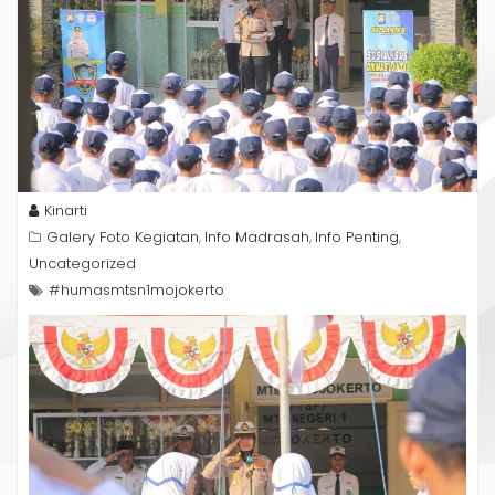
Kinarti
Galery Foto Kegiatan
Info Madrasah
Info Penting
,
,
,
Uncategorized
#humasmtsn1mojokerto