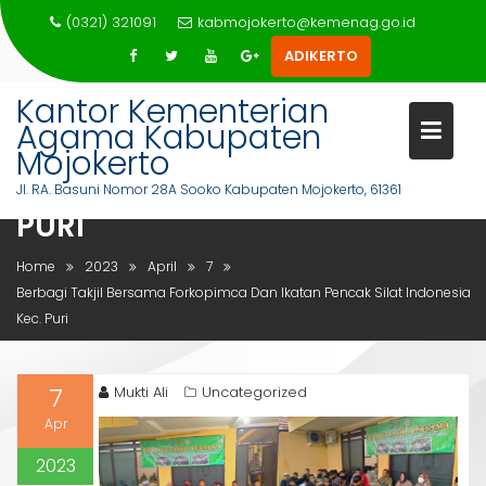
Skip
(0321) 321091
kabmojokerto@kemenag.go.id
to
ADIKERTO
content
Kantor Kementerian
BERBAGI TAKJIL BERSAMA
Agama Kabupaten
FORKOPIMCA DAN IKATAN
Mojokerto
PENCAK SILAT INDONESIA KEC.
Jl. RA. Basuni Nomor 28A Sooko Kabupaten Mojokerto, 61361
PURI
Home
2023
April
7
Berbagi Takjil Bersama Forkopimca Dan Ikatan Pencak Silat Indonesia
Kec. Puri
7
Mukti Ali
Uncategorized
Apr
2023