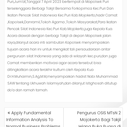
Puri,Jum’at,Tanggal 7 April 2023 bertempat di Mapolsek Puri
terselenggara Berbagi Takjil Bersama Forkopimca Kec.Puri Dan
Ikatan Pencak Silat Indonesia Kec.Puri Kab.Mojokerto,hadir Camat
,Kapolsek,Danramil,Tokoh Agama ,Tokoh Masyarakat,Para Ikatan
Pencak Silat Indonesia Kec.Puri Kab.Mojokerto,juga Kepala Kua.
Acara diawali dengan berbagi Takjil di depan Mapolsek jalan
raya,dilanjut acara inti sambutan Kapolsek menyampaikan
tujuan acara hari ini untuk mengikat tali persaudaraan antar
perguruan silat Indonesia yang ada di wilayah kec.puri,dan juga
Camat memberikan motivasi agar acara tersebut bisa
ditingkatkan acara terakhir kultum oleh Kepala Kua
Dr.H.Muhaimin,S.Ag,M.M,menyampaikan hadist Nabi Muhammad
SAW tentang Ukhuwah Islamiyah,dan dilanjut Istighosah ditutup
do’a dan ramah tamah.
NAVIGASI
Apply Fundamental
Pengurus OSIS MTsN 2
POS
Information Analysis To
Mojokerto Bagi Takjil
Normal Business Problems
Jelang Buka Puasa di