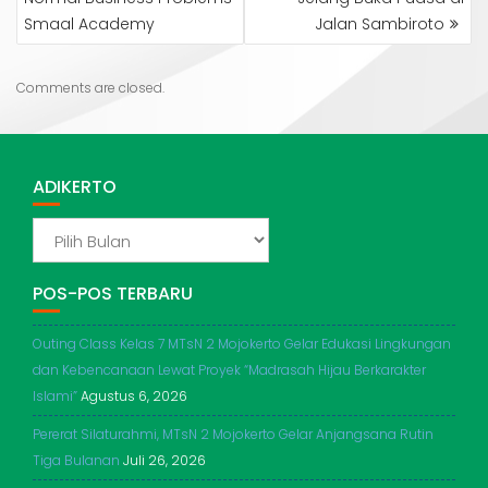
Smaal Academy
Jalan Sambiroto
Comments are closed.
ADIKERTO
ADIKERTO
POS-POS TERBARU
Outing Class Kelas 7 MTsN 2 Mojokerto Gelar Edukasi Lingkungan
dan Kebencanaan Lewat Proyek “Madrasah Hijau Berkarakter
Islami”
Agustus 6, 2026
Pererat Silaturahmi, MTsN 2 Mojokerto Gelar Anjangsana Rutin
Tiga Bulanan
Juli 26, 2026