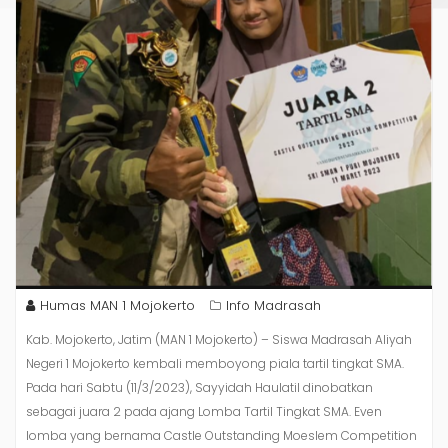
Humas MAN 1 Mojokerto
Info Madrasah
Kab. Mojokerto, Jatim (MAN 1 Mojokerto) – Siswa Madrasah Aliyah
Negeri 1 Mojokerto kembali memboyong piala tartil tingkat SMA.
Pada hari Sabtu (11/3/2023), Sayyidah Haulatil dinobatkan
sebagai juara 2 pada ajang Lomba Tartil Tingkat SMA. Even
lomba yang bernama Castle Outstanding Moeslem Competition