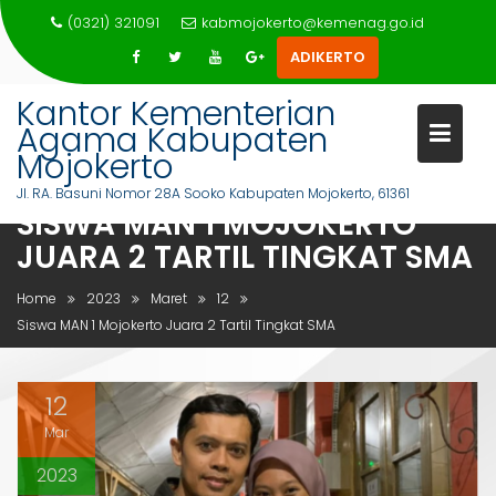
Skip
(0321) 321091
kabmojokerto@kemenag.go.id
to
ADIKERTO
content
Kantor Kementerian
Agama Kabupaten
Mojokerto
Jl. RA. Basuni Nomor 28A Sooko Kabupaten Mojokerto, 61361
SISWA MAN 1 MOJOKERTO
JUARA 2 TARTIL TINGKAT SMA
Home
2023
Maret
12
Siswa MAN 1 Mojokerto Juara 2 Tartil Tingkat SMA
12
Mar
2023