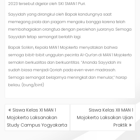
2023 tersebut digelar oleh SKI SMAN 1 Puri.
Sayyidah yang dirangkul oleh Bapak kandungnya saat
memegang piala dan piagam mengaku bangga karena telah
membahagiakan orangtua dengan perolehan juaranya. Semoga
Sayyidah tetap semangat berlatih lagi.
Bapak Solikin, Kepala MAN 1 Mojokerto menyatakan bahwa
semoga bibit-bibit unggulan pecinta Al-Qur’an di MAN 1 Mojokerto
semakin berkualitas dan berkuantitas. “Ananda Sayyidah ini
sudah biasa menjadi Qoriah pada even-even madrasah.
Semoga semangat belajarnya meningkat dan menular,” harap
beliau. (bung/bint)
NAVIGASI
Siswa Kelas XI MAN 1
Siswa Kelas XII MAN 1
POS
Mojokerto Laksanakan
Mojokerto Laksakan Ujian
Study Campus Yogyakarta
Praktik