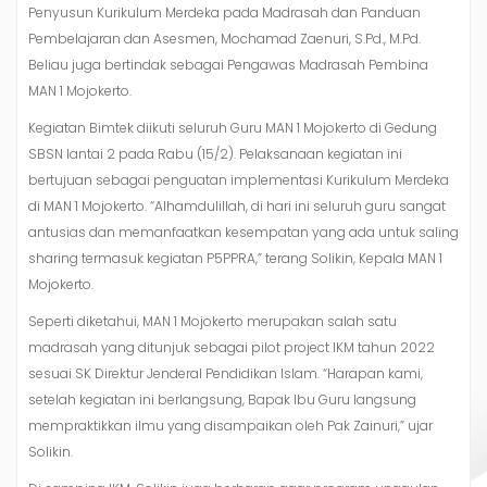
Penyusun Kurikulum Merdeka pada Madrasah dan Panduan
Pembelajaran dan Asesmen, Mochamad Zaenuri, S.Pd., M.Pd.
Beliau juga bertindak sebagai Pengawas Madrasah Pembina
MAN 1 Mojokerto.
Kegiatan Bimtek diikuti seluruh Guru MAN 1 Mojokerto di Gedung
SBSN lantai 2 pada Rabu (15/2). Pelaksanaan kegiatan ini
bertujuan sebagai penguatan implementasi Kurikulum Merdeka
di MAN 1 Mojokerto. “Alhamdulillah, di hari ini seluruh guru sangat
antusias dan memanfaatkan kesempatan yang ada untuk saling
sharing termasuk kegiatan P5PPRA,” terang Solikin, Kepala MAN 1
Mojokerto.
Seperti diketahui, MAN 1 Mojokerto merupakan salah satu
madrasah yang ditunjuk sebagai pilot project IKM tahun 2022
sesuai SK Direktur Jenderal Pendidikan Islam. “Harapan kami,
setelah kegiatan ini berlangsung, Bapak Ibu Guru langsung
mempraktikkan ilmu yang disampaikan oleh Pak Zainuri,” ujar
Solikin.