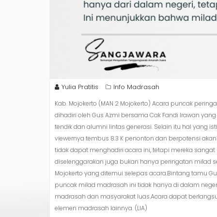
Yulia Pratitis
Info Madrasah
Kab. Mojokerto (MAN 2 Mojokerto) Acara puncak peringa
dihadiri oleh Gus Azmi bersama Cak Fandi Irawan yang 
tendik dan alumni lintas generasi. Selain itu hal yang 
viewernya tembus 8.3 K penonton dan berpotensi akan t
tidak dapat menghadiri acara ini, tetapi mereka sanga
diselenggarakan juga bukan hanya peringatan milad se
Mojokerto yang ditemui selepas acara.Bintang tamu Gu
puncak milad madrasah ini tidak hanya di dalam neger
madrasah dan masyarakat luas.Acara dapat berlangsung
elemen madrasah lainnya. (LIA)