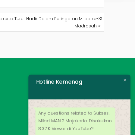
kerto Turut Hadir Dalam Peringatan Milad ke-31
Madrasah
Hotline Kemenag
Any questions related to Sukses.
Milad MAN 2 Mojokerto Disaksikan
8.37 K Viewer di YouTube?