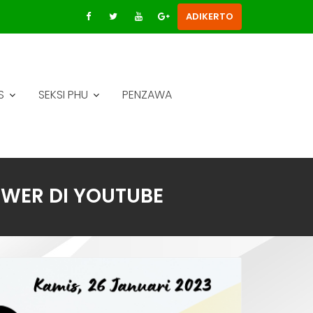
ADIKERTO
S
SEKSI PHU
PENZAWA
EWER DI YOUTUBE