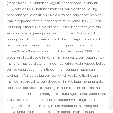
(Pendidikan Guru Madrasah Negeri), pada tanggal 27 Januari
1992, sekolah PGAN berubah menjadi MAN Mojokerto. Seiring
berkembangnya waktu MAN Mojokerto berubah nama menjadi
MAN 2 Mojokerto.Pada puncak acara milad kemarin (26/1), para
Founding Father MAN 2 Mojokerto turut hadir dan menyaksikan
secara langsung peringatan milad madrasah.“Kita sangat
bahagia dan bangga sekali Bapak Mustofa, kepala madrasah
pertama masih sehat dan dapat hadir pada acara ini. Juga
Bapak Syueb Nawawi kepala madrasah era tahun 2008 an juga
bisa menghadiri acara ini. Kami mempunyai kesempatan untuk
menghormat, bersilaturrahmi dan berterima kasih kepada beliau
semua yang sudah merintis dan membangun madrasah
tercinta ini. Tanpa beliau semua, MAN 2 Mojokerto tidak akan
menjadi madrasah terbaik di daerah ini. Kita juga mengharapkan
selalu doa dari beliau semua agar madrasah ini semakin maju
dan bermanfaat untuk masyarakat” tutur Agus Tiono, Kepala MAN
2 Mojokerto saat memberikan sambutannya diiringi tepuk
tangan seluruh hadirin.Ajang milad madrasah memang bukan
hanya untuk syiar dan momentum bangkit membangun