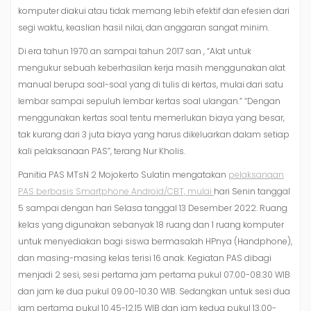
komputer diakui atau tidak memang lebih efektif dan efesien dari
segi waktu, keaslian hasil nilai, dan anggaran sangat minim.
Di era tahun 1970 an sampai tahun 2017 san , “Alat untuk
mengukur sebuah keberhasilan kerja masih menggunakan alat
manual berupa soal-soal yang di tulis di kertas, mulai dari satu
lembar sampai sepuluh lembar kertas soal ulangan.” “Dengan
menggunakan kertas soal tentu memerlukan biaya yang besar,
tak kurang dari 3 juta biaya yang harus dikeluarkan dalam setiap
kali pelaksanaan PAS”, terang Nur Kholis.
Panitia PAS MTsN 2 Mojokerto Sulatin mengatakan
pelaksanaan
PAS berbasis Smartphone Android/CBT, mulai
hari Senin tanggal
5 sampai dengan hari Selasa tanggal 13 Desember 2022. Ruang
kelas yang digunakan sebanyak 18 ruang dan 1 ruang komputer
untuk menyediakan bagi siswa bermasalah HPnya (Handphone),
dan masing-masing kelas terisi 16 anak. Kegiatan PAS dibagi
menjadi 2 sesi, sesi pertama jam pertama pukul 07.00-08.30 WIB
dan jam ke dua pukul 09.00-10.30 WIB. Sedangkan untuk sesi dua
jam pertama pukul 10.45-12.15 WIB dan jam kedua pukul 13.00-