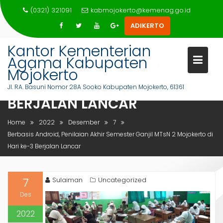
Skip
(0321) 321091
kabmojokerto@kemenag.go.id
to
ADIKERTO
content
Kantor Kementerian
BERBASIS ANDROID, PENILAIAN
Agama Kabupaten
AKHIR SEMESTER GANJIL MTSN 
Mojokerto
MOJOKERTO DI HARI KE-3
Jl. RA. Basuni Nomor 28A Sooko Kabupaten Mojokerto, 61361
BERJALAN LANCAR
Home
2022
Desember
7
Berbasis Android, Penilaian Akhir Semester Ganjil MTsN 2 Mojokerto di
Hari ke-3 Berjalan Lancar
7
Sulaiman
Uncategorized
Des
2022