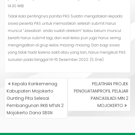
14.30 WIB.
Tidak kala pentingnya panitia PAS Sulatin mengatakan kepada
siswa peserta PAS untuk memastikan setelah submit harus
muncul “Jawaban anda sudah direkam” kalau belum muncul
berarti harus submit lagi, dan wali kelas pun juga harus sering
mengingatkan di grup kelas masing-masing. Dan bagi siswa
yang tidak hadir karena sakit atau yang lain, harus mengikuti PAS
susulan pada tanggal 14-15 Desember 2022. (S. Enik)
NAVIGASI
Kepala Kankemenag
PELATIHAN PROJEK
POS
Kabupaten Mojokerto
PENGUATANPROFIL PELAJAR
Gunting Pita Selesai
PANCASILADI MIN 2
Pembangunan RKB MTsN 2
MOJOKERTO
Mojokerto Dana SBSN