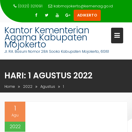
Skip
(0321) 321091
kabmojokerto@kemenag.go.id
to
ADIKERTO
content
Kantor Kementerian
Agama Kabupaten
Mojokerto
Jl. RA. Basuni Nomor 28A Sooko Kabupaten Mojokerto, 61361
HARI:
1 AGUSTUS 2022
Home
2022
Agustus
1
1
Agu
2022