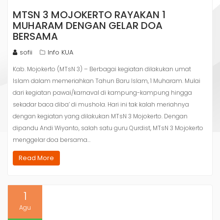
MTSN 3 MOJOKERTO RAYAKAN 1
MUHARAM DENGAN GELAR DOA
BERSAMA
sofii
Info KUA
Kab. Mojokerto (MTsN 3) – Berbagai kegiatan dilakukan umat
Islam dalam memeriahkan Tahun Baru Islam, 1 Muharam. Mulai
dari kegiatan pawai/karnaval di kampung-kampung hingga
sekadar baca diba’ di mushola. Hari ini tak kalah meriahnya
dengan kegiatan yang dilakukan MTsN 3 Mojokerto. Dengan
dipandu Andi Wiyanto, salah satu guru Qurdist, MTsN 3 Mojokerto
menggelar doa bersama…
Read More
1
Agu