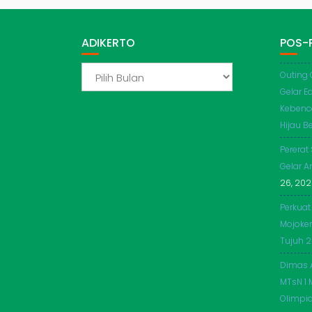
ADIKERTO
POS-
ADIKERTO
Outing 
Gelar E
Kebenc
Hijau Be
Pererat
Gelar A
26, 20
Perkuat
Mojoker
Tujuh 
Dimas 
MTsN 1 
Olimpi