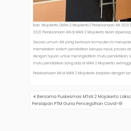
Kab. Mojokerto (MAN 2 Mojokerto) Pelaksanaan AN 2021
2021. Pelaksanaan AN di MAN 2 Mojokerto telah dipersiap
Secara umum AN yang berbasis komputer ini merupakan
memetakan sistem pendidikan berupa input, proses da
dengan tujuan untuk meningkatkan mutu pendidikan, 
mutu pendidikan yang ada di MAN 2 Mojokerto sehing
Pelaksanaan AN di MAN 2 Mojokerto berjalan dengan la
NAVIGASI
Bersama Puskesmas MTsN 2 Mojokerto Laks
POS
Persiapan PTM Guna Pencegahan Covid-19