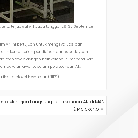
jokerto terjadwal AN pada tanggal 29-30 September
am AN ini bertujuan untuk mengevaluasi dan
n oleh kementerian pendidikan dan kebudayaan
dan menjawab dengan baik karena ini menentukan
 pembekalan awal sebelum pelaksanaan AN.
tikan protokol kesehatan.(NIES)
rto Meninjau Langsung Pelaksanaan AN di MAN
2 Mojokerto