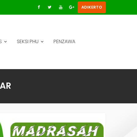
ADIKERTO
S
SEKSI PHU
PENZAWA
CAR