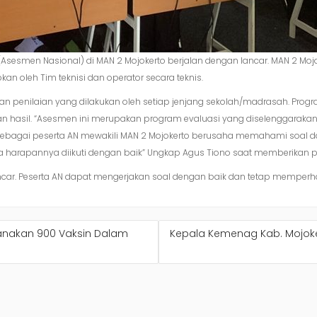
 (Asesmen Nasional) di MAN 2 Mojokerto berjalan dengan lancar. MAN 2 Mo
kan oleh Tim teknisi dan operator secara teknis.
 penilaian yang dilakukan oleh setiap jenjang sekolah/madrasah. Progr
n hasil. “Asesmen ini merupakan program evaluasi yang diselenggaraka
sebagai peserta AN mewakili MAN 2 Mojokerto berusaha memahami soal 
ga harapannya diikuti dengan baik” Ungkap Agus Tiono saat memberikan
ncar. Peserta AN dapat mengerjakan soal dengan baik dan tetap memperha
anakan 900 Vaksin Dalam
Kepala Kemenag Kab. Mojoke