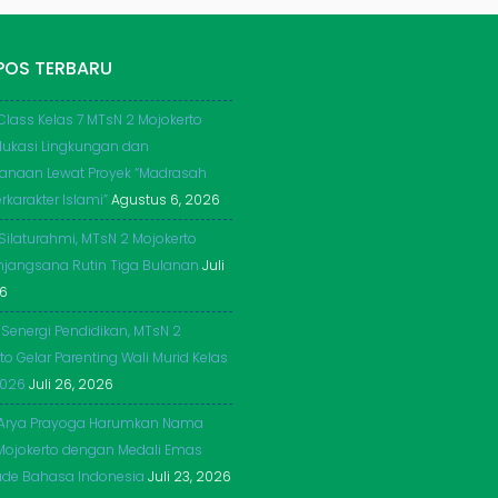
POS TERBARU
Class Kelas 7 MTsN 2 Mojokerto
dukasi Lingkungan dan
anaan Lewat Proyek “Madrasah
rkarakter Islami”
Agustus 6, 2026
 Silaturahmi, MTsN 2 Mojokerto
njangsana Rutin Tiga Bulanan
Juli
26
 Senergi Pendidikan, MTsN 2
to Gelar Parenting Wali Murid Kelas
2026
Juli 26, 2026
Arya Prayoga Harumkan Nama
Mojokerto dengan Medali Emas
ade Bahasa Indonesia
Juli 23, 2026