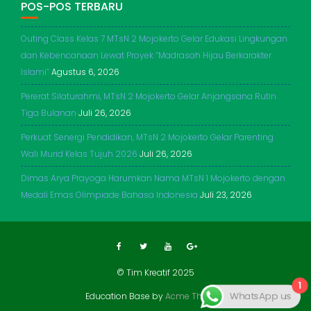
POS-POS TERBARU
Outing Class Kelas 7 MTsN 2 Mojokerto Gelar Edukasi Lingkungan
dan Kebencanaan Lewat Proyek “Madrasah Hijau Berkarakter
Islami”
Agustus 6, 2026
Pererat Silaturahmi, MTsN 2 Mojokerto Gelar Anjangsana Rutin
Tiga Bulanan
Juli 26, 2026
Perkuat Senergi Pendidikan, MTsN 2 Mojokerto Gelar Parenting
Wali Murid Kelas Tujuh 2026
Juli 26, 2026
Dimas Arya Prayoga Harumkan Nama MTsN 1 Mojokerto dengan
Medali Emas Olimpiade Bahasa Indonesia
Juli 23, 2026
© Tim Kreatif 2025
1
WhatsApp us
Education Base by
Acme Themes