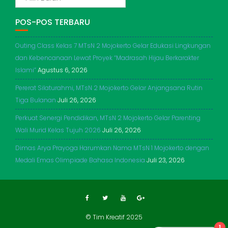
POS-POS TERBARU
Outing Class Kelas 7 MTsN 2 Mojokerto Gelar Edukasi Lingkungan
dan Kebencanaan Lewat Proyek “Madrasah Hijau Berkarakter
Islami”
Agustus 6, 2026
Pererat Silaturahmi, MTsN 2 Mojokerto Gelar Anjangsana Rutin
Tiga Bulanan
Juli 26, 2026
Perkuat Senergi Pendidikan, MTsN 2 Mojokerto Gelar Parenting
Wali Murid Kelas Tujuh 2026
Juli 26, 2026
Dimas Arya Prayoga Harumkan Nama MTsN 1 Mojokerto dengan
Medali Emas Olimpiade Bahasa Indonesia
Juli 23, 2026
© Tim Kreatif 2025
1