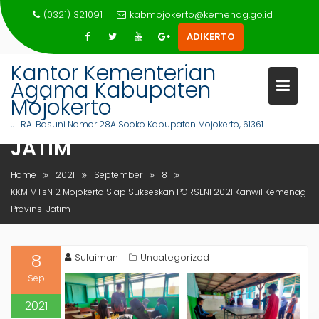
Skip
(0321) 321091
kabmojokerto@kemenag.go.id
to
ADIKERTO
content
Kantor Kementerian
KKM MTSN 2 MOJOKERTO SIAP
Agama Kabupaten
SUKSESKAN PORSENI 2021
Mojokerto
KANWIL KEMENAG PROVINSI
Jl. RA. Basuni Nomor 28A Sooko Kabupaten Mojokerto, 61361
JATIM
Home
2021
September
8
KKM MTsN 2 Mojokerto Siap Sukseskan PORSENI 2021 Kanwil Kemenag
Provinsi Jatim
8
Sulaiman
Uncategorized
Sep
2021