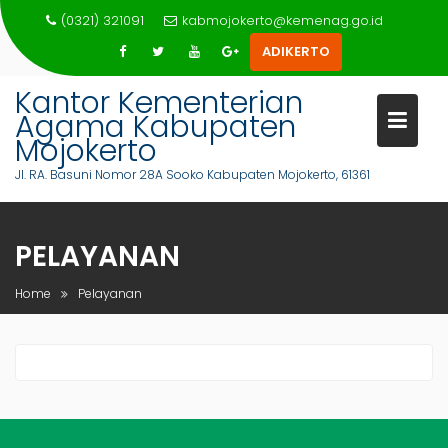
Skip
(0321) 321091
kabmojokerto@kemenag.go.id
to
ADIKERTO
content
Kantor Kementerian
Agama Kabupaten
Mojokerto
Jl. RA. Basuni Nomor 28A Sooko Kabupaten Mojokerto, 61361
PELAYANAN
Home
Pelayanan