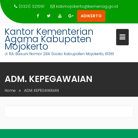
Skip
(0321) 321091
kabmojokerto@kemenag.go.id
to
ADIKERTO
content
Kantor Kementerian
Agama Kabupaten
Mojokerto
Jl. RA. Basuni Nomor 28A Sooko Kabupaten Mojokerto, 61361
ADM. KEPEGAWAIAN
Home
ADM. KEPEGAWAIAN