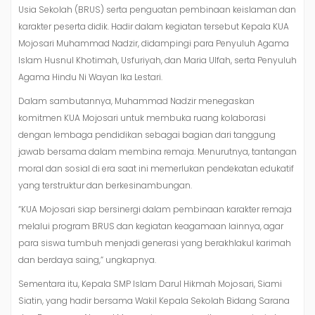
Usia Sekolah (BRUS) serta penguatan pembinaan keislaman dan
karakter peserta didik. Hadir dalam kegiatan tersebut Kepala KUA
Mojosari Muhammad Nadzir, didampingi para Penyuluh Agama
Islam Husnul Khotimah, Usfuriyah, dan Maria Ulfah, serta Penyuluh
Agama Hindu Ni Wayan Ika Lestari.
Dalam sambutannya, Muhammad Nadzir menegaskan
komitmen KUA Mojosari untuk membuka ruang kolaborasi
dengan lembaga pendidikan sebagai bagian dari tanggung
jawab bersama dalam membina remaja. Menurutnya, tantangan
moral dan sosial di era saat ini memerlukan pendekatan edukatif
yang terstruktur dan berkesinambungan.
“KUA Mojosari siap bersinergi dalam pembinaan karakter remaja
melalui program BRUS dan kegiatan keagamaan lainnya, agar
para siswa tumbuh menjadi generasi yang berakhlakul karimah
dan berdaya saing,” ungkapnya.
Sementara itu, Kepala SMP Islam Darul Hikmah Mojosari, Siami
Siatin, yang hadir bersama Wakil Kepala Sekolah Bidang Sarana