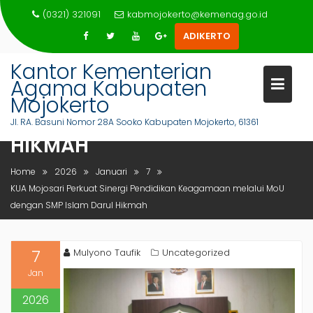
Skip
(0321) 321091
kabmojokerto@kemenag.go.id
to
ADIKERTO
content
KUA MOJOSARI PERKUAT
Kantor Kementerian
SINERGI PENDIDIKAN
Agama Kabupaten
KEAGAMAAN MELALUI MOU
Mojokerto
DENGAN SMP ISLAM DARUL
Jl. RA. Basuni Nomor 28A Sooko Kabupaten Mojokerto, 61361
HIKMAH
Home
2026
Januari
7
KUA Mojosari Perkuat Sinergi Pendidikan Keagamaan melalui MoU
dengan SMP Islam Darul Hikmah
7
Mulyono Taufik
Uncategorized
Jan
2026