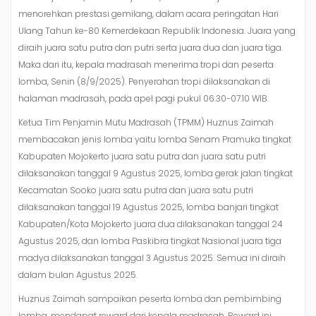
menorehkan prestasi gemilang, dalam acara peringatan Hari
Ulang Tahun ke-80 Kemerdekaan Republik Indonesia. Juara yang
diraih juara satu putra dan putri serta juara dua dan juara tiga.
Maka dari itu, kepala madrasah menerima tropi dan peserta
lomba, Senin (8/9/2025). Penyerahan tropi dilaksanakan di
halaman madrasah, pada apel pagi pukul 06.30-07.10 WIB.
Ketua Tim Penjamin Mutu Madrasah (TPMM) Huznus Zaimah
membacakan jenis lomba yaitu lomba Senam Pramuka tingkat
Kabupaten Mojokerto juara satu putra dan juara satu putri
dilaksanakan tanggal 9 Agustus 2025, lomba gerak jalan tingkat
Kecamatan Sooko juara satu putra dan juara satu putri
dilaksanakan tanggal 19 Agustus 2025, lomba banjari tingkat
Kabupaten/Kota Mojokerto juara dua dilaksanakan tanggal 24
Agustus 2025, dan lomba Paskibra tingkat Nasional juara tiga
madya dilaksanakan tanggal 3 Agustus 2025. Semua ini diraih
dalam bulan Agustus 2025.
Huznus Zaimah sampaikan peserta lomba dan pembimbing
lomba, mendapat reward dari kepala madrasah. Reward ini,