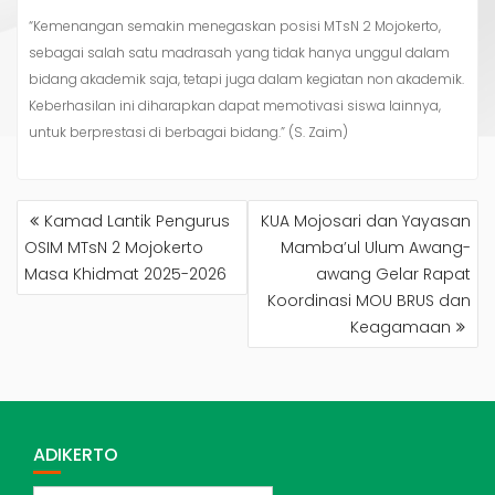
“Kemenangan semakin menegaskan posisi MTsN 2 Mojokerto,
sebagai salah satu madrasah yang tidak hanya unggul dalam
bidang akademik saja, tetapi juga dalam kegiatan non akademik.
Keberhasilan ini diharapkan dapat memotivasi siswa lainnya,
untuk berprestasi di berbagai bidang.” (S. Zaim)
NAVIGASI
Kamad Lantik Pengurus
KUA Mojosari dan Yayasan
POS
OSIM MTsN 2 Mojokerto
Mamba’ul Ulum Awang-
Masa Khidmat 2025-2026
awang Gelar Rapat
Koordinasi MOU BRUS dan
Keagamaan
ADIKERTO