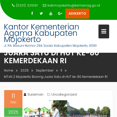
Skip
(0321) 321091
kabmojokerto@kemenag.go.id
to
ADIKERTO
content
Kantor Kementerian
Agama Kabupaten
Mojokerto
MTSN 2 MOJOKERTO BORONG
Jl. RA. Basuni Nomor 28A Sooko Kabupaten Mojokerto, 61361
JUARA SATU DI HUT KE-80
KEMERDEKAAN RI
Home
2025
September
11
MTsN 2 Mojokerto Borong Juara Satu di HUT ke-80 Kemerdekaan RI
11
Sulaiman
Uncategorized
Sep
2025