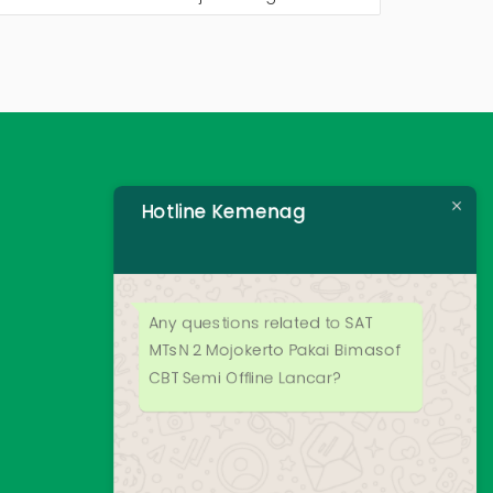
Hotline Kemenag
Any questions related to SAT
MTsN 2 Mojokerto Pakai Bimasof
CBT Semi Offline Lancar?