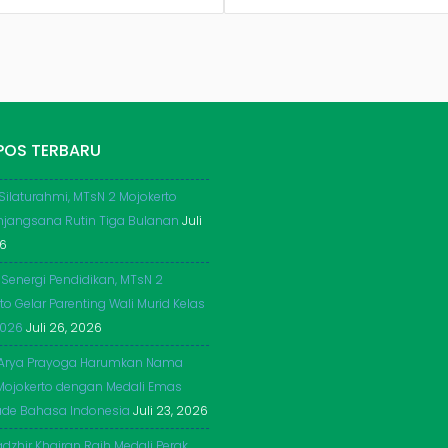
POS TERBARU
 Silaturahmi, MTsN 2 Mojokerto
njangsana Rutin Tiga Bulanan
Juli
26
 Senergi Pendidikan, MTsN 2
to Gelar Parenting Wali Murid Kelas
2026
Juli 26, 2026
Arya Prayoga Harumkan Nama
Mojokerto dengan Medali Emas
ade Bahasa Indonesia
Juli 23, 2026
dzhir Khairan Raih Medali Perak