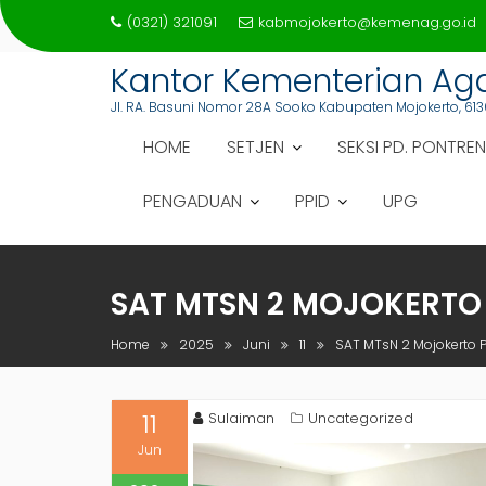
Skip
(0321) 321091
kabmojokerto@kemenag.go.id
to
content
Kantor Kementerian A
Jl. RA. Basuni Nomor 28A Sooko Kabupaten Mojokerto, 613
HOME
SETJEN
SEKSI PD. PONTREN
PENGADUAN
PPID
UPG
SAT MTSN 2 MOJOKERTO 
Home
2025
Juni
11
SAT MTsN 2 Mojokerto P
11
Sulaiman
Uncategorized
Jun