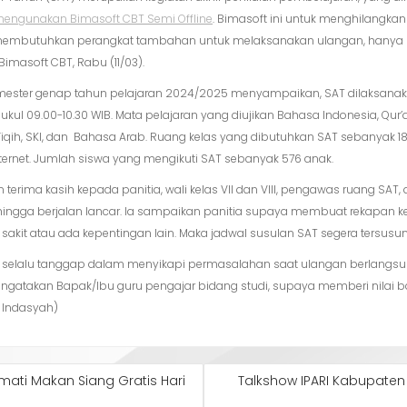
 mengunakan Bimasoft CBT Semi Offline
. Bimasoft ini untuk menghilangk
dak membutuhkan perangkat tambahan untuk melaksanakan ulangan, hanya 
masoft CBT, Rabu (11/03).
 semester genap tahun pelajaran 2024/2025 menyampaikan, SAT dilaksanakan
ul 09.00-10.30 WIB. Mata pelajaran yang diujikan Bahasa Indonesia, Qur’an 
, Fiqih, SKI, dan Bahasa Arab. Ruang kelas yang dibutuhkan SAT sebanyak 
rnet. Jumlah siswa yang mengikuti SAT sebanyak 576 anak.
terima kasih kepada panitia, wali kelas VII dan VIII, pengawas ruang SAT
ngga berjalan lancar. Ia sampaikan panitia supaya membuat rekapan ke
 sakit atau ada kepentingan lain. Maka jadwal susulan SAT segera tersus
AT selalu tanggap dalam menyikapi permasalahan saat ulangan berlangs
ngatakan Bapak/Ibu guru pengajar bidang studi, supaya memberi nilai b
. Indasyah)
mati Makan Siang Gratis Hari
Talkshow IPARI Kabupaten 