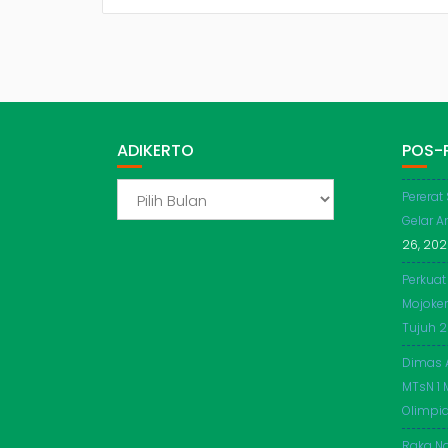
ADIKERTO
POS-
ADIKERTO
Pererat
Gelar A
26, 20
Perkuat
Mojoker
Tujuh 
Dimas 
MTsN 1 
Olimpi
Raka Na