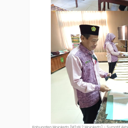
Kabupaten Mojokerto (MTsN 2 Mojokerto) – Sumatif Ak