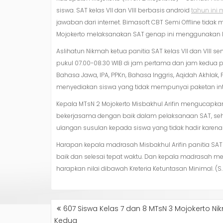
siswa. SAT kelas VII dan VIII berbasis android
tahun ini
jawaban dari internet. Bimasoft CBT Semi Offline ti
Mojokerto melaksanakan SAT genap ini menggunakan Bi
Aslihatun Nikmah ketua panitia SAT kelas VII dan VIII
pukul 07.00-08.30 WIB di jam pertama dan jam kedua puk
Bahasa Jawa, IPA, PPKn, Bahasa Inggris, Aqidah Akhlak
menyediakan siswa yang tidak mempunyai paketan inte
Kepala MTsN 2 Mojokerto Misbakhul Arifin mengucapkan 
bekerjasama dengan baik dalam pelaksanaan SAT, sehi
ulangan susulan kepada siswa yang tidak hadir karena
Harapan kepala madrasah Misbakhul Arifin panitia S
baik dan selesai tepat waktu. Dan kepala madrasah me
harapkan nilai dibawah Kreteria Ketuntasan Minimal. (S
NAVIGASI
607 Siswa Kelas 7 dan 8 MTsN 3 Mojokerto Nik
POS
Kedua