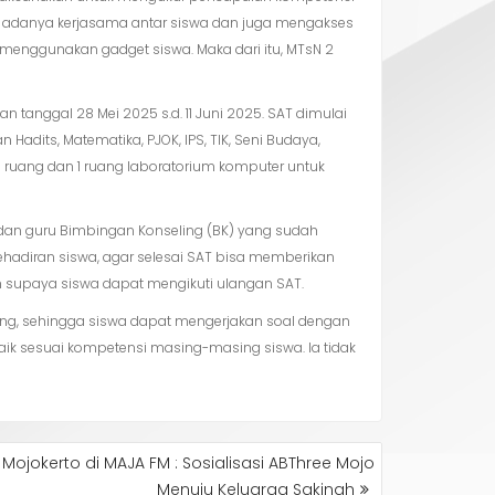
an adanya kerjasama antar siswa dan juga mengakses
menggunakan gadget siswa. Maka dari itu, MTsN 2
 tanggal 28 Mei 2025 s.d. 11 Juni 2025. SAT dimulai
Hadits, Matematika, PJOK, IPS, TIK, Seni Budaya,
18 ruang dan 1 ruang laboratorium komputer untuk
, dan guru Bimbingan Konseling (BK) yang sudah
hadiran siswa, agar selesai SAT bisa memberikan
un supaya siswa dapat mengikuti ulangan SAT.
ung, sehingga siswa dapat mengerjakan soal dengan
aik sesuai kompetensi masing-masing siswa. Ia tidak
Mojokerto di MAJA FM : Sosialisasi ABThree Mojo
Menuju Keluarga Sakinah