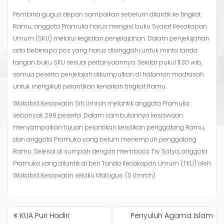
Pembina gugus depan sampaikan sebelum dilantik ke tingkat
Ramu, anggota Pramuka harus mengisi buku Syarat Kecakapan
Umum (SKU) melalui kegiatan penjelajahan. Dalam penjelajahan
ada beberapa pos yang harus disinggahi untuk minta tanda
tangan buku SKU sesuai pertanyaannya. Sekitar pukul 11.30 wib,
semua peserta penjelajah dikumpulkan di halaman madrasah
untuk mengikuti pelantikan kenaikan tingkat Ramu.
Wakabid Kesiswaan Siti Umroh melantik anggota Pramuka
sebanyak 288 peserta. Dalam sambutannya kesiswaan
menyampaikan tujuan pelantikan kenaikan penggalang Ramu,
dan anggota Pramuka yang belum menempuh penggalang
Ramu. Selesai di sumpah dengan membaca Try Satya, anggota
Pramuka yang dilantik di beri Tanda Kecakapan Umum (TKU) oleh
Wakabid Kesiswaan selaku Mabigus. (S.Umroh)
NAVIGASI
KUA Puri Hadiri
Penyuluh Agama Islam
POS