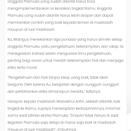
anggota Pramuka yang sudah dilantik harus bisa
mengimplementasikan isi kenaikan tingkat Ramu. Anggota
Pramuka yang sudah dilantik harus lebih disiplin dan dapat
memberikan contoh yang baik kepada teman di madrasah
maupun di luar madrasah.
Ka, Mabigus menekankan tiga pondasi yang harus dimiliki setiap
anggota Pramuka, yaitu pengetahuan, keterampilan, dan sikap. Ia
menegaskan bahwa selain menguasai ilmu pengetahuan,
penting bagi siswa untuk melatih keterampilan fisik dan menjaga
etika serta moral.
“Pengetahuan dan fisik tanpa sikap yang baik, tidak akan
berguna. Oleh karena itu, belajarlah dengan sungguh-sungguh
dan pertahankan etika dimanapun berada,” katanya.
Harapan kepala madrasah Misbakhul Arifin, setelah dilantik naik
tingkat ke Ramu, supaya menerapkan kedisiplinannya, minimal
sama saat latihan ekstra Pramuka. “Disiplin tidak hanya di saat
kegiatan Pramuka saja, tetapi di mana saja baik di madrasah
maupun di luar madrasah”, imbuhnya.