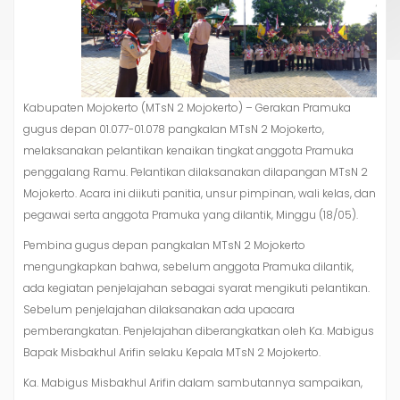
Kabupaten Mojokerto (MTsN 2 Mojokerto) – Gerakan Pramuka
gugus depan 01.077-01.078 pangkalan MTsN 2 Mojokerto,
melaksanakan pelantikan kenaikan tingkat anggota Pramuka
penggalang Ramu. Pelantikan dilaksanakan dilapangan MTsN 2
Mojokerto. Acara ini diikuti panitia, unsur pimpinan, wali kelas, dan
pegawai serta anggota Pramuka yang dilantik, Minggu (18/05).
Pembina gugus depan pangkalan MTsN 2 Mojokerto
mengungkapkan bahwa, sebelum anggota Pramuka dilantik,
ada kegiatan penjelajahan sebagai syarat mengikuti pelantikan.
Sebelum penjelajahan dilaksanakan ada upacara
pemberangkatan. Penjelajahan diberangkatkan oleh Ka. Mabigus
Bapak Misbakhul Arifin selaku Kepala MTsN 2 Mojokerto.
Ka. Mabigus Misbakhul Arifin dalam sambutannya sampaikan,