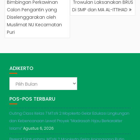
Bimbingan Perkawinan
Trowulan Laksanakan BRUS
Calon Pengantin yang
Di SMP dan MA AL-ITTIHAD
Diselenggarakan oleh
Muslimat NU Kecamatan
Puri
ADIKERTO
ADIKERTO
POS-POS TERBARU
Outing Class Kelas 7 MTsN 2 Mojokerto Gelar Edukasi Lingkungan
dan Kebencanaan Lewat Proyek “Madrasah Hijau Berkarakter
Islami”
Agustus 6, 2026
Pererat Silaturahmi, MTsN 2 Mojokerto Gelar Anjangsana Rutin