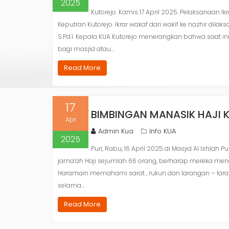
2025
Kutorejo. Kamis 17 April 2025. Pelaksanaan 
Keputran Kutorejo. Ikrar wakaf dari wakif ke nazhir dil
S.Pd.I. Kepala KUA Kutorejo menerangkan bahwa saat ini
bagi masjid atau…
Read More
17
BIMBINGAN MANASIK HAJI K
Apr
Admin Kua
Info KUA
2025
Puri, Rabu, 16 April 2025 di Masjid Al Ishlah 
jama’ah Haji sejumlah 66 orang, berharap mereka me
Haramain memahami sarat , rukun dan larangan – laran
selama…
Read More