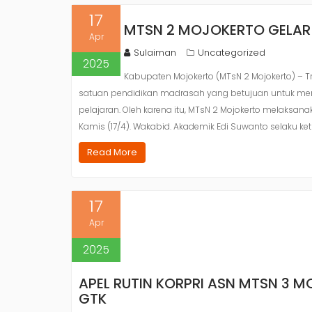
17
MTSN 2 MOJOKERTO GELAR 
Apr
Sulaiman
Uncategorized
2025
Kabupaten Mojokerto (MTsN 2 Mojokerto) – T
satuan pendidikan madrasah yang betujuan untuk me
pelajaran. Oleh karena itu, MTsN 2 Mojokerto melaksan
Kamis (17/4). Wakabid. Akademik Edi Suwanto selaku ket
Read More
17
Apr
2025
APEL RUTIN KORPRI ASN MTSN 3 M
GTK