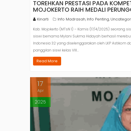
TOREHKAN PRESTASI PADA KOMPETI
MOJOKERTO RAIH MEDALI PERUN
Kinarti
Info Madrasah
Info Penting
Uncategor
,
,
Kab. Mojokerto (MTsN 1) – Kamis (17/4/2025) seorang sisw
siswi bernama Mylani Sukma Hidayah berhasil merebu
Indonesia 32 yang diselenggarakan oleh LKP Astikom da
panggilan siswi kelas VIII…
Read More
17
Apr
2025