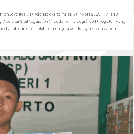
kan Loyalitas GTK Kab. Mojokerto (MTsN 3), 17 April 2025 — MTsN 3
 Aparatur Sipil Negara (ASN) pada Kamis pagi (17/04). Kegiatan yang
adrasah dan diikuti oleh seluruh guru dan tenaga kependidikan…