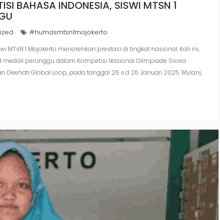
SI BAHASA INDONESIA, SISWI MTSN 1
GGU
ized
#humasmtsn1mojokerto
i MTsN 1 Mojokerto menorehkan prestasi di tingkat nasional. Kali ini,
t medali perunggu dalam Kompetisi Nasional Olimpiade Siswa
n Deehati Global Loop, pada tanggal 25 s.d 26 Januari 2025. Mylani,