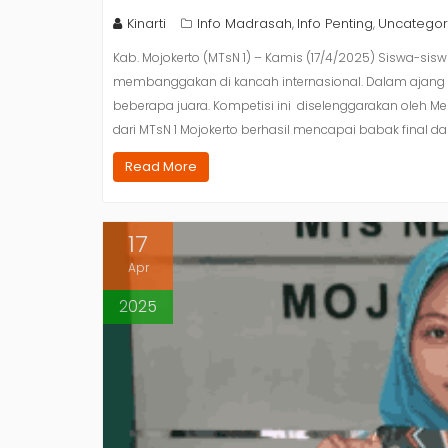
Kinarti
Info Madrasah
Info Penting
Uncategor
,
,
Kab. Mojokerto (MTsN 1) – Kamis (17/4/2025) Siswa-sis
membanggakan di kancah internasional. Dalam ajang A
beberapa juara. Kompetisi ini diselenggarakan oleh Me
dari MTsN 1 Mojokerto berhasil mencapai babak final da
Read More
17
Apr
2025