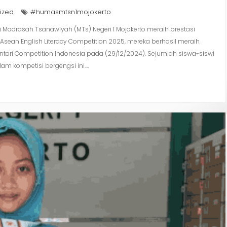
ized
#humasmtsn1mojokerto
wi Madrasah Tsanawiyah (MTs) Negeri 1 Mojokerto meraih prestasi
sean English Literacy Competition 2025, mereka berhasil meraih
ntari Competition Indonesia pada (29/12/2024). Sejumlah siswa-siswi
lam kompetisi bergengsi ini.…