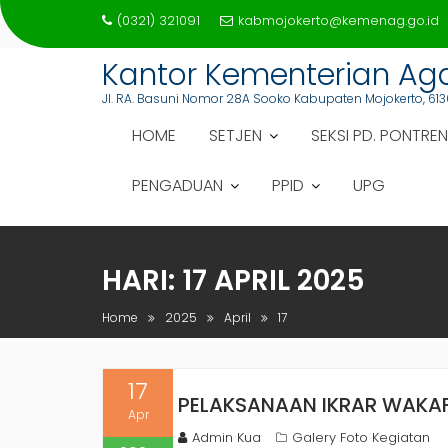
Skip
(0321) 321091
kabmojokerto@kemenag.go.id
to
content
Kantor Kementerian A
Jl. RA. Basuni Nomor 28A Sooko Kabupaten Mojokerto, 613
HOME
SETJEN
SEKSI PD. PONTREN
PENGADUAN
PPID
UPG
HARI:
17 APRIL 2025
Home
2025
April
17
17
PELAKSANAAN IKRAR WAKAF
Apr
Admin Kua
Galery Foto Kegiatan