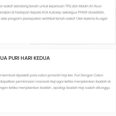
Ikrar wakaf sebidang tanah untuk keperluan TPQ dan Madin An Nuur
aksanakan di hadapan Kepala KUA Kutorejo sekaligus PPAIW Ubaidillah,
 ada program percepatan sertifikat tanah wakaf. Oleh karena itu agar
UA PURI HARI KEDUA
Puri kembali dipadati para calon jama’ah haji kec. Puri Dengan Calon
ndapatkan pembinaan manasik Haji agar ketika menjalankan ibadah di
gan ketika menjalankan ibadah , apalagi ibadah Haji sudah ditunggu