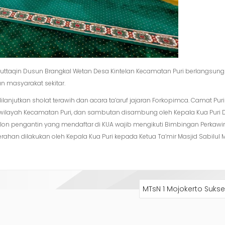
l Muttaqin Dusun Brangkal Wetan Desa Kintelan Kecamatan Puri berlangsun
n masyarakat sekitar.
ilanjutkan sholat terawih dan acara ta’aruf jajaran Forkopimca. Camat Pu
ayah Kecamatan Puri, dan sambutan disambung oleh Kepala Kua Puri Dr
n pengantin yang mendaftar di KUA wajib mengikuti Bimbingan Perkawin
erahan dilakukan oleh Kepala Kua Puri kepada Ketua Ta’mir Masjid Sabilu
MTsN 1 Mojokerto Suk