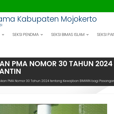
gama Kabupaten Mojokerto
61
SEKSI PENDMA
SEKSI BIMAS ISLAM
SEKSI PAI
IKAN PMA NOMOR 30 TAHUN 202
ANTIN
asikan PMA Nomor 30 Tahun 2024 tentang Kewajiban BIMWIN bagi Pasanga