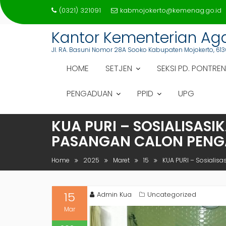
Skip
(0321) 321091
kabmojokerto@kemenag.go.id
to
content
Kantor Kementerian A
Jl. RA. Basuni Nomor 28A Sooko Kabupaten Mojokerto, 613
HOME
SETJEN
SEKSI PD. PONTREN
PENGADUAN
PPID
UPG
KUA PURI – SOSIALISAS
PASANGAN CALON PENG
Home
2025
Maret
15
KUA PURI – Sosialis
15
Admin Kua
Uncategorized
Mar