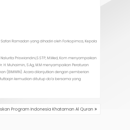
g Safari Ramadan yang dihadiri oleh Forkopimca, Kepala
ri Nalurita Priswiandini,S.STP, M.Med, Kom menyampaikan
. H. Muhaimin, S.Ag, M.M menyampaikan Peraturan
an (BIMWIN). Acara dilanjutkan dengan pemberian
l Muttaqin kemudian ditutup do’a bersama yang
seskan Program Indonesia Khataman Al Quran