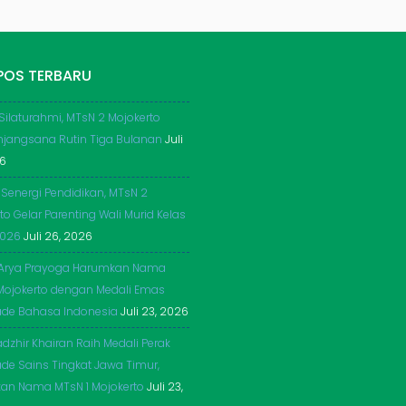
POS TERBARU
 Silaturahmi, MTsN 2 Mojokerto
njangsana Rutin Tiga Bulanan
Juli
26
 Senergi Pendidikan, MTsN 2
to Gelar Parenting Wali Murid Kelas
2026
Juli 26, 2026
Arya Prayoga Harumkan Nama
Mojokerto dengan Medali Emas
ade Bahasa Indonesia
Juli 23, 2026
dzhir Khairan Raih Medali Perak
de Sains Tingkat Jawa Timur,
an Nama MTsN 1 Mojokerto
Juli 23,