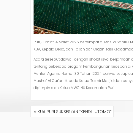
Puri, Jum’at 14 Maret 2025 bertempat di Masjid Sabilu
KUA, Kepala Desa, dan Tokoh dari Organisasi Keagamaa
Acara tersebut diawali dengan sholat isya’ berjamaah d
tentang beberapa progam Pembangunan kedepan di wil
Menteri Agama Nomor 30 Tahun 2024 bahwa setiap calo
Mushaf Al Qur’an Kepada Ketua Ta’mir Masjid dan peny
dipimpin oleh Ketua MWC NU Kecamatan Puri.
NAVIGASI
KUA PURI SUKSESKAN “KENDIL UTOMO”
POS