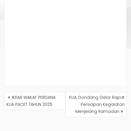
Khusaini, dan Saikhul Hadi.
Kepala KUA Jetis, Mohammad Ibnu Mas’ud
mengapresiasi kegiatan bimwin mandiri. Ia berharap
materi bimwin bisa lebih ditingkatkan agar setiap
pasangan punya bekal yang cukup untuk berumah
tangga.
Ketiganya bergantian melakukan bimwin mandiri.
Jumlah pernikahan di wilayah kerja KUA Jetis sekitar
500 setiap tahun. Dengan adanya bimwin diharapkan
rumah tangga yang baru dibentuk menjadi rumah
tangga yang sakinah dan sejahtera lahir batin. (hsk)
IKRAR WAKAF PERDANA
KUA Gondang Gelar Rapat
KUA PACET TAHUN 2025
Persiapan Kegaiatan
Menjelang Ramadan