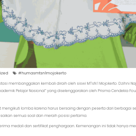
ized
#humasmtsn1mojokerto
stasi membanggakan kembali diraih oleh siswi MTsN 1 Mojokerto. Dzihni N
ademik Pelajar Nasional” yang diselenggarakan oleh Prisma Cendekia Foun
mengikuti lomba karena harus bersaing dengan peserta dari berbagai se
aikan semua soal dan meraih posisi pertama.
nerima medali dan sertifikat penghargaan. Kemenangan ini tidak hanya 