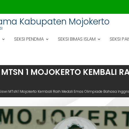
gama Kabupaten Mojokerto
61
SEKSI PENDMA
SEKSI BIMAS ISLAM
SEKSI PAI
MTSN 1 MOJOKERTO KEMBALI RA
wi MTsN 1 Mojokerto Kembali Raih Medali Emas Olimpiade Bahasa Inggri