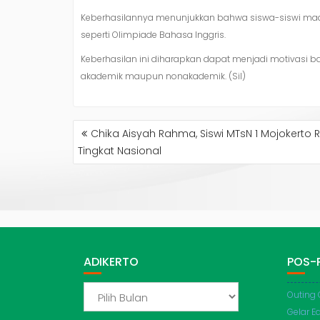
Keberhasilannya menunjukkan bahwa siswa-siswi madr
seperti Olimpiade Bahasa Inggris.
Keberhasilan ini diharapkan dapat menjadi motivasi ba
akademik maupun nonakademik. (Sil)
NAVIGASI
Chika Aisyah Rahma, Siswi MTsN 1 Mojokerto 
POS
Tingkat Nasional
ADIKERTO
POS-
ADIKERTO
Outing 
Gelar E