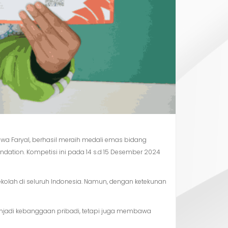
ajwa Faryal, berhasil meraih medali emas bidang
dation. Kompetisi ini pada 14 s.d 15 Desember 2024
kolah di seluruh Indonesia. Namun, dengan ketekunan
menjadi kebanggaan pribadi, tetapi juga membawa