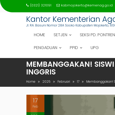
Skip
(0321) 321091
kabmojokerto@kemenag.go.id
to
content
Kantor Kementerian A
Jl. RA. Basuni Nomor 28A Sooko Kabupaten Mojokerto, 613
HOME
SETJEN
SEKSI PD. PONTREN
PENGADUAN
PPID
UPG
MEMBANGGAKAN! SISWI 
INGGRIS
Home
2025
Februari
17
Membanggakan! Sis
17
Feb