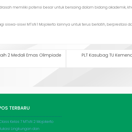
asah memiliki potensi besar untuk bersaing dalam bidang akademik, khu
gi siswa-siswi MTsN 1 Mojokerto lainnya untuk terus berlatih, berprestas
Raih 2 Medali Emas Olimpiade
PLT Kasubag TU Kemena
POS TERBARU
Class Kelas 7 MTsN 2 Mojokerto
dukasi Lingkungan dan