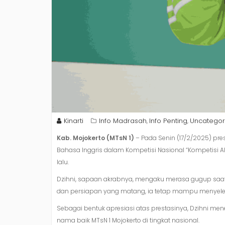
Kinarti
Info Madrasah
Info Penting
Uncategor
,
,
Kab. Mojokerto (MTsN 1)
– Pada Senin (17/2/2025) pre
Bahasa Inggris dalam Kompetisi Nasional “Kompetisi Ak
lalu.
Dzihni, sapaan akrabnya, mengaku merasa gugup saat 
dan persiapan yang matang, ia tetap mampu menyeles
Sebagai bentuk apresiasi atas prestasinya, Dzihni me
nama baik MTsN 1 Mojokerto di tingkat nasional.