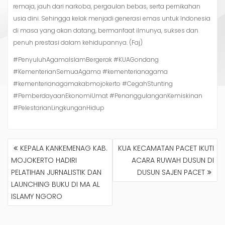
remaja, jauh dari narkoba, pergaulan bebas, serta pernikahan
usia dini. Sehingga kelak menjadi generasi emas untuk Indonesia
di masa yang akan datang, bermanfaat ilmunya, sukses dan
penuh prestasi dalam kehidupannya. (Faj)
#PenyuluhAgamaIslamBergerak #KUAGondang
#KementerianSemuaAgama #kementerianagama
#kementerianagamakabmojokerto #CegahStunting
#PemberdayaanEkonomiUmat #PenanggulanganKemiskinan
#PelestarianLingkunganHidup
NAVIGASI
KEPALA KANKEMENAG KAB.
KUA KECAMATAN PACET IKUTI
POS
MOJOKERTO HADIRI
ACARA RUWAH DUSUN DI
PELATIHAN JURNALISTIK DAN
DUSUN SAJEN PACET
LAUNCHING BUKU DI MA AL
ISLAMY NGORO