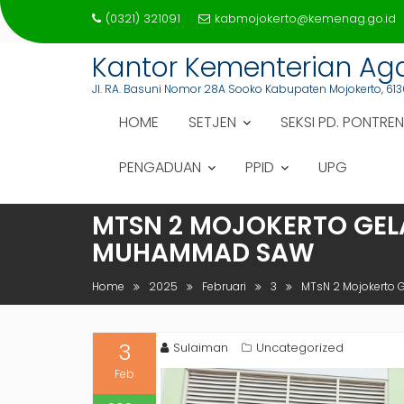
Skip
(0321) 321091
kabmojokerto@kemenag.go.id
to
content
Kantor Kementerian A
Jl. RA. Basuni Nomor 28A Sooko Kabupaten Mojokerto, 613
HOME
SETJEN
SEKSI PD. PONTREN
PENGADUAN
PPID
UPG
MTSN 2 MOJOKERTO GEL
MUHAMMAD SAW
Home
2025
Februari
3
MTsN 2 Mojokerto 
3
Sulaiman
Uncategorized
Feb