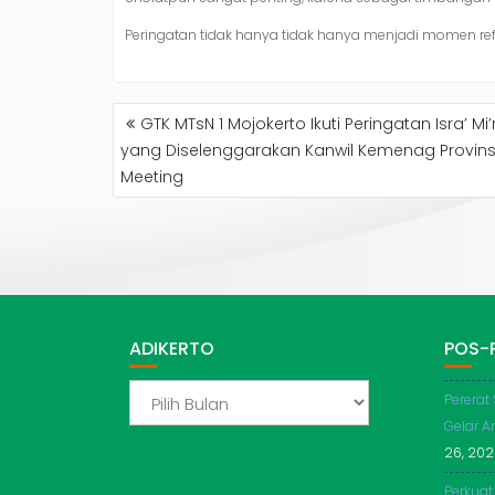
Peringatan tidak hanya tidak hanya menjadi momen ref
NAVIGASI
GTK MTsN 1 Mojokerto Ikuti Peringatan Isra’
POS
yang Diselenggarakan Kanwil Kemenag Provins
Meeting
ADIKERTO
POS-
ADIKERTO
Pererat
Gelar A
26, 20
Perkuat