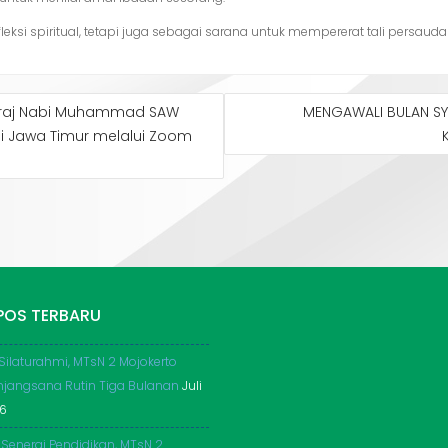
leksi spiritual, tetapi juga sebagai sarana untuk mempererat tali pers
 Mi’raj Nabi Muhammad SAW
MENGAWALI BULAN SY
i Jawa Timur melalui Zoom
POS TERBARU
 Silaturahmi, MTsN 2 Mojokerto
njangsana Rutin Tiga Bulanan
Juli
26
 Senergi Pendidikan, MTsN 2