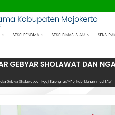
gama Kabupaten Mojokerto
61
SEKSI PENDMA
SEKSI BIMAS ISLAM
SEKSI PAI
AR GEBYAR SHOLAWAT DAN NGAJ
Gelar Gebyar Sholawat dan Ngaji Bareng Isro’Mi’roj Nabi Muhammad SAW