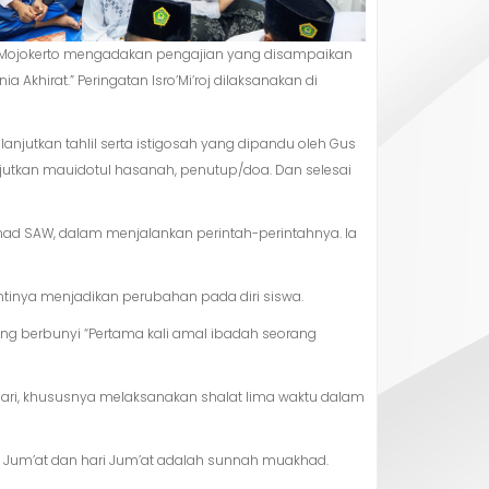
2 Mojokerto mengadakan pengajian yang disampaikan
hirat.” Peringatan Isro’Mi’roj dilaksanakan di
njutkan tahlil serta istigosah yang dipandu oleh Gus
njutkan mauidotul hasanah, penutup/doa. Dan selesai
ad SAW, dalam menjalankan perintah-perintahnya. Ia
ntinya menjadikan perubahan pada diri siswa.
g berbunyi “Pertama kali amal ibadah seorang
hari, khususnya melaksanakan shalat lima waktu dalam
Jum’at dan hari Jum’at adalah sunnah muakhad.