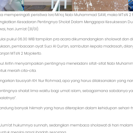
gka memperingati peristiwa Isro’Mi’roj Nabi Muhammad SAW, maka MTsN 
gkatkan Kesadaran Pentingnya Sholat Dalam Menggapai Kesuksesan Dunia Ak
, hari Jum’at (31/01).
ai pukul 06.30 WIB tampilan pra acara dikumandangkan sholawat dan dila
bukaan, pembacaan ayat Suci Al Qur’an, sambutan kepala madrasah, dila
njari MTsN 2 Mojokerto.
l Arifin menyampaikan pentingnya meneladani sifat-sifat Nabi Muhamm
tuk meraih cita-cita.
 dengarkan tausiyah KH. Nur Rohmad, apa yang harus dilaksanakan yang na
tingnya shalat lima waktu bagi umat islam, sebagaimana sabdanya yan
alatnya”.
ngandung banyak hikmah yang harus diterapkan dalam kehidupan sehari-
i Jum’at hukumnya sunnah, sedangkan membaca sholawat di hari malam 
untuk menilai amal ibadah sesorang.