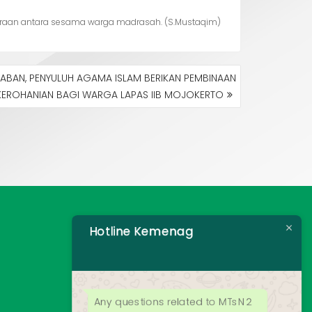
audaraan antara sesama warga madrasah. (S.Mustaqim)
ABAN, PENYULUH AGAMA ISLAM BERIKAN PEMBINAAN
KEROHANIAN BAGI WARGA LAPAS IIB MOJOKERTO
Hotline Kemenag
Any questions related to MTsN 2