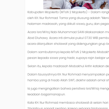
Kabupaten Mojokerto (MTsN 2 Mojokerto) – Dalam ran
oleh KH. Nur Rohmad. Tama yang diusung adalah “Menin
halaman madrasah, yang diikuti siswa, guru, dan pegawai
Acara Isro’Mi’roj Nabi Muhammad SAW dilaksanakan mul
Abid Dluhawy. Acara inti dimulai pukul 07.30 WIB pem
acara dilanjutkan sholawat yang didengungkan grup ba
Dalam sambutannya kepala MTsN 2 Mojokerto Misbakhu
pesan kepada siswa yang hadir, supaya rajin belajar un
Selain itu, kepala madrasah Misbakhul Arifin katakan
Dalam tausiyahnya KH. Nur Rohmad menyampaikan pen
hamba yang di hisab Allah SWT, diakhir adalah amal sh
Ia juga mengingatkan bahwa peristiwa Isra’Mi’raj me
keadaan bagaimanapun.
Kata KH. Nur Rohmad membaca sholawat di selain har
Sholatpun sangat penting, karena sebagai timbangan 