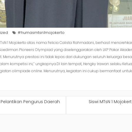
ized
#humasmtsn1mojokerto
swi MTsN 1 Mojokerto atas nama Felicia Calista Rahmadani, berhasil meno
 Soedirman Pioneers Olympiad yang diselenggarakan oleh LKP Pakar Akade
nurutnya prestasi ini tidak lepas dari dukungan seluruh keluarga besar M
m kompetisi ini,” ungkapnya.DI lain tempat, Hengky Irawan selaku Ket
giatan olimpiade online. Menurutnya, kegiatan ini cukup bermanfaat u
 Pelantikan Pengurus Daerah
Siswi MTsN 1 Mojoke