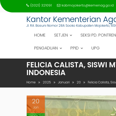
Skip
(0321) 321091
kabmojokerto@kemenag.go.id
to
content
Kantor Kementerian A
Jl. RA. Basuni Nomor 28A Sooko Kabupaten Mojokerto, 613
HOME
SETJEN
SEKSI PD. PONTREN
PENGADUAN
PPID
UPG
FELICIA CALISTA, SISWI
INDONESIA
Home
2025
Januari
20
Felicia Calista, S
20
Jan