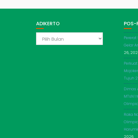
ADIKERTO
POS-
ADIKERTO
Pererat
Gelar A
26, 20
Perkuat
Mojoker
Tujuh 
Dimas 
MTsN 1 
Olimpi
Raka Na
Olimpia
Harumk
2026