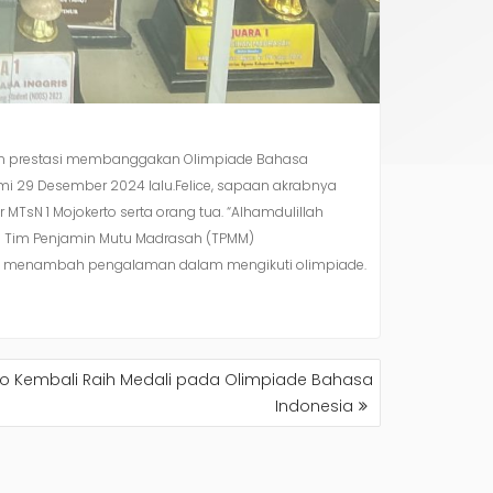
rehkan prestasi membanggakan Olimpiade Bahasa
mi 29 Desember 2024 lalu.Felice, sapaan akrabnya
TsN 1 Mojokerto serta orang tua. “Alhamdulillah
ua Tim Penjamin Mutu Madrasah (TPMM)
ntuk menambah pengalaman dalam mengikuti olimpiade.
rto Kembali Raih Medali pada Olimpiade Bahasa
Indonesia