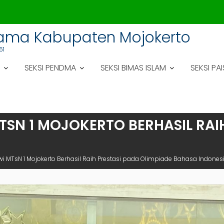
gama Kabupaten Mojokerto
61
SEKSI PENDMA
SEKSI BIMAS ISLAM
SEKSI PAI
 MTSN 1 MOJOKERTO BERHASIL RA
iswi MTsN 1 Mojokerto Berhasil Raih Prestasi pada Olimpiade Bahasa Indones