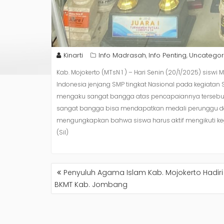
Kinarti
Info Madrasah
Info Penting
Uncategor
,
,
Kab. Mojokerto (MTsN 1 ) – Hari Senin (20/1/2025) si
Indonesia jenjang SMP tingkat Nasional pada kegiatan
mengaku sangat bangga atas pencapaiannya tersebut. Me
sangat bangga bisa mendapatkan medali perunggu dala
mengungkapkan bahwa siswa harus aktif mengikuti ke
(Sil)
NAVIGASI
Penyuluh Agama Islam Kab. Mojokerto Hadiri
POS
BKMT Kab. Jombang