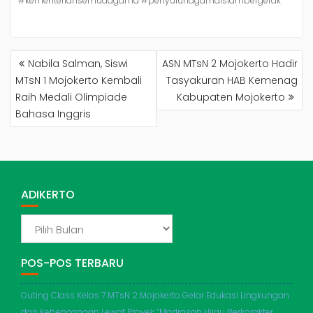
#kementeriansemuaagama #penyuluhagamaislambergerak
NAVIGASI
Nabila Salman, Siswi
ASN MTsN 2 Mojokerto Hadir
POS
MTsN 1 Mojokerto Kembali
Tasyakuran HAB Kemenag
Raih Medali Olimpiade
Kabupaten Mojokerto
Bahasa Inggris
ADIKERTO
ADIKERTO
POS-POS TERBARU
Outing Class Kelas 7 MTsN 2 Mojokerto Gelar Edukasi Lingkungan
dan Kebencanaan Lewat Proyek “Madrasah Hijau Berkarakter