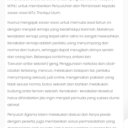
M.Pd.I. untuk memberikan Penyuluhan dan Pembinaan kepada
siswa-siswi MTs Thoriqul Ulum.
Husnul mengajak siswa-siswi untuk memulai awal tahun ini
dengan menjadi remaja yang berakhlaqul karimah. Maraknya
kenakalan remaja yang terjadi akhir-akhir ini sangat meresahkan.
Kenakalan remaja adalah perilaku yang menyimpang dari
norma dan hukum, sehingga dapat merugikan dirinya sendiri
dan orang lain. Beberapa contohnya, antara lain:
Tawuran antar sekolah/ geng, Penggunaan narkoba dan obat-
obatan terlarang, mencuri, melakukan balapan liar, perilaku
menyimpang seksual, judi online, mengenakan pakaian yang
tidak sesuai norma, bolos sekolah dan bahkan melakukan
bullying antar teman sekolah. Kenakalan- kenakalan tersebut
harus dihindarkan jika ingin menjadi pemuda yang sukses dunia
akhirat.
Penyuluh Agama Islam melakukan diskusi dan tanya jawab
dengan peserta, juga memberikan solusi permasalahan yang