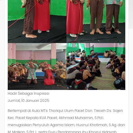
Hadir Sebagai Inspirasi
Jum’at, 10 Januari 2025
Bertempat di Aula MTs Thoriqul Ulum Pacet Dsn. Treceh Ds. Sajen
Kec. Pacet Kepala KUA Pacet; Akhmad Muhaimin, S.Pd.I.
menugaskan Penyuluh Agama Islam; Husnul Khotimah, S.Ag. dan
M. Malkan, S.Pd. I., serta Guru Pendamping ibu Khoirul Hidayah,