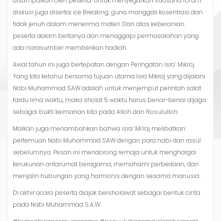
disampaikan oleh peserta. Untuk menyegarkan suasana forum
diskusi juga disertai ice Breaking, guna manggali kosentrasi dan
tidak jenuh dalam menerima materi. Dan atas keberanian
peserta dalam bertanya dan menaggapi permasalahan yang
ada narasumber memberikan hadiah.
Awal tahun ini juga bertepatan dengan Peringatan Isro’ Mikroj.
Yang kita ketahui bersama tujuan utama Isra Mikraj yang dijalani
Nabi Muhammad SAW adalah untuk menjemput perintah salat
fardu lima waktu, maka sholat 5 waktu harus benar-benar dijaga
sebagai bukti keimanan kita pada Alloh dan Rosululloh.
Malkan juga menambahkan bahwa isra’ Mi’raj melibatkan
pertemuan Nabi Muhammad SAW dengan para nabi dan rasul
sebelumnya. Pesan ini mendorong remaja untuk menghargai
kerukunan antarumat beragama, memahami perbedaan, dan
menjalin hubungan yang harmonis dengan sesama manusia.
Di akhir acara peserta diajak bersholawat sebagai bentuk cinta
pada Nabi Muhammad S.A.W.