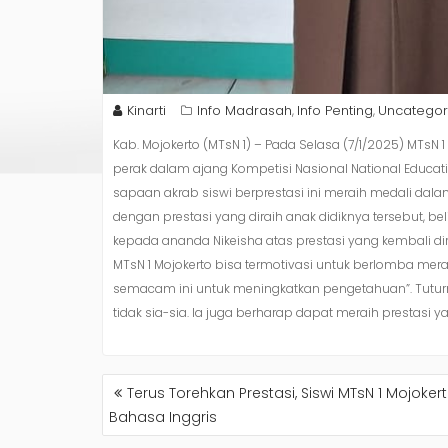
Kinarti
Info Madrasah
Info Penting
Uncategor
,
,
Kab. Mojokerto (MTsN 1) – Pada Selasa (7/1/2025) MTsN 
perak dalam ajang Kompetisi Nasional National Educati
sapaan akrab siswi berprestasi ini meraih medali da
dengan prestasi yang diraih anak didiknya tersebut, 
kepada ananda Nikeisha atas prestasi yang kembali 
MTsN 1 Mojokerto bisa termotivasi untuk berlomba mera
semacam ini untuk meningkatkan pengetahuan”. Tuturn
tidak sia-sia. Ia juga berharap dapat meraih prestasi ya
NAVIGASI
Terus Torehkan Prestasi, Siswi MTsN 1 Mojoke
POS
Bahasa Inggris