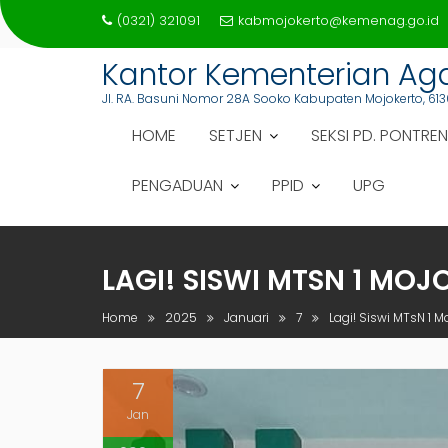
Skip
(0321) 321091
kabmojokerto@kemenag.go.id
to
content
Kantor Kementerian A
Jl. RA. Basuni Nomor 28A Sooko Kabupaten Mojokerto, 613
HOME
SETJEN
SEKSI PD. PONTREN
PENGADUAN
PPID
UPG
LAGI! SISWI MTSN 1 MOJ
Home
2025
Januari
7
Lagi! Siswi MTsN 1 M
7
Jan