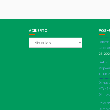
ADIKERTO
POS-
ADIKERTO
Pererat
Gelar A
26, 20
Perkuat
Mojoker
Tujuh 
Dimas 
MTsN 1 
Olimpi
Raka Na
Olimpia