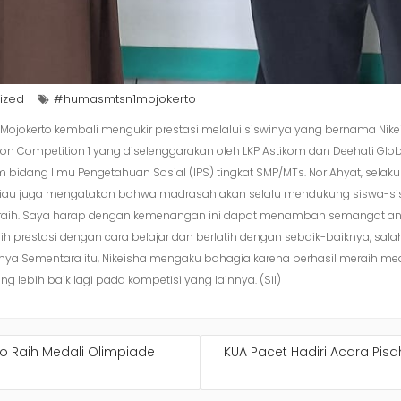
ized
#humasmtsn1mojokerto
1 Mojokerto kembali mengukir prestasi melalui siswinya yang bernama Nike
on Competition 1 yang diselenggarakan oleh LKP Astikom dan Deehati Glob
lam bidang Ilmu Pengetahuan Sosial (IPS) tingkat SMP/MTs. Nor Ahyat, s
beliau juga mengatakan bahwa madrasah akan selalu mendukung siswa-sisw
diraih. Saya harap dengan kemenangan ini dapat menambah semangat ana
ih prestasi dengan cara belajar dan berlatih dengan sebaik-baiknya, sal
ya Sementara itu, Nikeisha mengaku bahagia karena berhasil meraih me
ng lebih baik lagi pada kompetisi yang lainnya. (Sil)
rto Raih Medali Olimpiade
KUA Pacet Hadiri Acara Pi