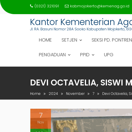
Skip
(0321) 321091
kabmojokerto@kemenag.go.id
to
content
Kantor Kementerian A
Jl. RA. Basuni Nomor 28A Sooko Kabupaten Mojokerto, 613
HOME
SETJEN
SEKSI PD. PONTREN
PENGADUAN
PPID
UPG
DEVI OCTAVELIA, SISWI
Home
2024
November
7
Devi Octavelia, 
7
Nov