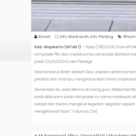
Kinarti
Info Madrasah
Info Penting
#huma
,
Kab. Mojokerto (MTsN 1)
– Pada (7/11/2024) Siswi MTs
olimpiade PKn dan medali emas olimpiade Bahasa Indo
pada (22/9/2024) oleh Prestige.
Hasil tersebut diraih setelah Devi, sapaan akrabnya 
prestasi dan mampu mengharumkan nama madrasah
Sementara itu, saat ditemui di ruang guru, Wakamad B
anak didik kami pada olimpiade ini, nama madrasah kit
belajar dan berani mengikuti kegiatan-kegiatan seperti 
mengkhianati hasil.” Tuturnya. (Sil)
NAVIGASI
Muhammad Alfino, Siswa MTsN 1 Mojokerto Me