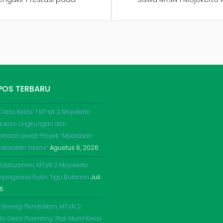
POS TERBARU
Class Kelas 7 MTsN 2 Mojokerto
dukasi Lingkungan dan
anaan Lewat Proyek “Madrasah
rkarakter Islami”
Agustus 6, 2026
 Silaturahmi, MTsN 2 Mojokerto
njangsana Rutin Tiga Bulanan
Juli
26
 Senergi Pendidikan, MTsN 2
to Gelar Parenting Wali Murid Kelas