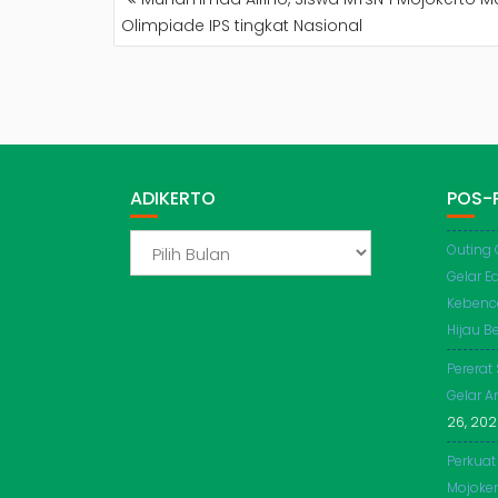
POS
Olimpiade IPS tingkat Nasional
ADIKERTO
POS-
ADIKERTO
Outing 
Gelar E
Kebenc
Hijau Be
Pererat
Gelar A
26, 20
Perkuat
Mojoker