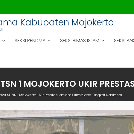
gama Kabupaten Mojokerto
61
SEKSI PENDMA
SEKSI BIMAS ISLAM
SEKSI PAI
 MTSN 1 MOJOKERTO UKIR PRESTA
Siswi MTsN 1 Mojokerto Ukir Prestasi dalam Olimpiade Tingkat Nasional