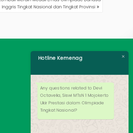
Inggris Tingkat Nasional dan Tingkat Provinsi
Hotline Kemenag
Any questions related to Devi
Octavelia, Siswi MTsN 1 Mojokerto
Ukir Prestasi dalam Olimpiade
Tingkat Nasional?