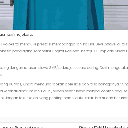
smtsn1mojokerto
N 1 Mojokerto mengukir prestasi membanggakan. Kali ini, Devi Octavelia 
nesia pada ajang Kompetisi Tingkat Nasional bertajuk Olimpiade Siswa B
bersaing dengan ratusan siswa SMP/sederajat secara daring. Devi mengata
.
idang Humas, Kinarti mengungkapkan apresiasi dan rasa bangganya. “Alha
a kembali diharumkan. Hal ini, sudah seharusnya menjadi contoh bagi selu
ini. Jangan takut kalah, yang penting berani dulu. Kalau kita sudah berusa
ngukir Prestasi pada
Siswa MTsN 1 Mojokerto