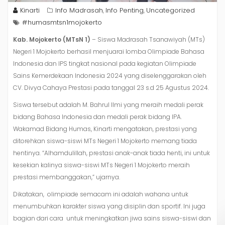
Kinarti
Info Madrasah
Info Penting
Uncategorized
,
,
#humasmtsn1mojokerto
Kab. Mojokerto (MTsN 1)
– Siswa Madrasah Tsanawiyah (MTs)
Negeri 1 Mojokerto berhasil menjuarai lomba Olimpiade Bahasa
Indonesia dan IPS tingkat nasional pada kegiatan Olimpiade
Sains Kemerdekaan Indonesia 2024 yang diselenggarakan oleh
CV. Divya Cahaya Prestasi pada tanggal 23 s.d 25 Agustus 2024.
Siswa tersebut adalah M. Bahrul Ilmi yang meraih medali perak
bidang Bahasa Indonesia dan medali perak bidang IPA.
Wakamad Bidang Humas, Kinarti mengatakan, prestasi yang
ditorehkan siswa-siswi MTs Negeri 1 Mojokerto memang tiada
hentinya. “Alhamdulillah, prestasi anak-anak tiada henti, ini untuk
kesekian kalinya siswa-siswi MTs Negeri 1 Mojokerto meraih
prestasi membanggakan,” ujarnya.
Dikatakan, olimpiade semacam ini adalah wahana untuk
menumbuhkan karakter siswa yang disiplin dan sportif. Ini juga
bagian dari cara untuk meningkatkan jiwa sains siswa-siswi dan