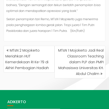
bahwa, “Dengan semangat dan tekun berlatih penampilan bisa
optimal dan mendapatkan apresiasi yang baik.”
Selain penampilan tari Remo, MTsN 1 Mojokerto juga menerima
piala penghargaan lomba gerak jalan. Tropi juara 1 Tim Putri
Paskibraka dan juara harapan 1 Tim Putra. (Kin/Fath)
NAVIGASI
MTsN 2 Mojokerto
MTsN 1 Mojokerto Jadi Real
POS
Meriahkan HUT
Classroom Teaching
Kemerdekaan RI Ke-79 di
dalam PLP dan PMPI
Akhiri Pembagian Hadiah
Mahasiswa Universitas KH.
Abdul Chalim
ADIKERTO