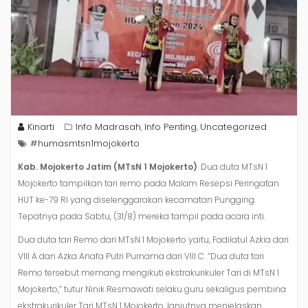
Kinarti
Info Madrasah
Info Penting
Uncategorized
,
,
#humasmtsn1mojokerto
Kab. Mojokerto Jatim (MTsN 1 Mojokerto)
. Dua duta MTsN 1
Mojokerto tampilkan tari remo pada Malam Resepsi Peringatan
HUT ke-79 RI yang diselenggarakan kecamatan Pungging.
Tepatnya pada Sabtu, (31/8) mereka tampil pada acara inti.
Dua duta tari Remo dari MTsN 1 Mojokerto yaitu, Fadilatul Azkia dari
VIII A dan Azka Anafa Putri Purnama dari VIII C. “Dua duta tari
Remo tersebut memang mengikuti ekstrakurikuler Tari di MTsN 1
Mojokerto,” tutur Ninik Resmawati selaku guru sekaligus pembina
ekstrakurikuler Tari MTsN 1 Mojokerto, lanjutnya menjelaskan