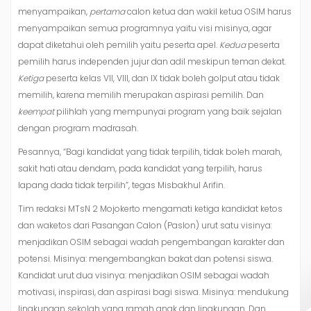
menyampaikan,
pertama
calon ketua dan wakil ketua OSIM harus
menyampaikan semua programnya yaitu visi misinya, agar
dapat diketahui oleh pemilih yaitu peserta apel.
Kedua
peserta
pemilih harus independen jujur dan adil meskipun teman dekat.
Ketiga
peserta kelas VII, VIII, dan IX tidak boleh golput atau tidak
memilih, karena memilih merupakan aspirasi pemilih. Dan
keempat
pilihlah yang mempunyai program yang baik sejalan
dengan program madrasah.
Pesannya, “Bagi kandidat yang tidak terpilih, tidak boleh marah,
sakit hati atau dendam, pada kandidat yang terpilih, harus
lapang dada tidak terpilih”, tegas Misbakhul Arifin.
Tim redaksi MTsN 2 Mojokerto mengamati ketiga kandidat ketos
dan waketos dari Pasangan Calon (Paslon) urut satu visinya:
menjadikan OSIM sebagai wadah pengembangan karakter dan
potensi. Misinya: mengembangkan bakat dan potensi siswa.
Kandidat urut dua visinya: menjadikan OSIM sebagai wadah
motivasi, inspirasi, dan aspirasi bagi siswa. Misinya: mendukung
lingkungan sekolah yang ramah anak dan lingkungan. Dan