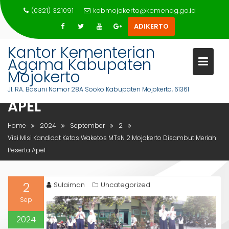
Skip
(0321) 321091
kabmojokerto@kemenag.go.id
to
ADIKERTO
content
Kantor Kementerian
VISI MISI KANDIDAT KETOS
Agama Kabupaten
WAKETOS MTSN 2 MOJOKERTO
Mojokerto
DISAMBUT MERIAH PESERTA
Jl. RA. Basuni Nomor 28A Sooko Kabupaten Mojokerto, 61361
APEL
Home
2024
September
2
Visi Misi Kandidat Ketos Waketos MTsN 2 Mojokerto Disambut Meriah
Peserta Apel
2
Sulaiman
Uncategorized
Sep
2024