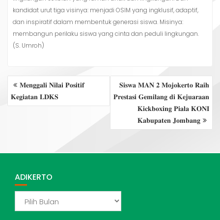
kandidat urut tiga visinya: menjadi OSIM yang ingklusif, adaptif,
dan inspiratif dalam membentuk generasi siswa. Misinya:
membangun perilaku siswa yang cinta dan peduli lingkungan.
(S. Umroh)
NAVIGASI
𝐌𝐞𝐧𝐠𝐠𝐚𝐥𝐢 𝐍𝐢𝐥𝐚𝐢 𝐏𝐨𝐬𝐢𝐭𝐢𝐟
𝐒𝐢𝐬𝐰𝐚 𝐌𝐀𝐍 𝟐 𝐌𝐨𝐣𝐨𝐤𝐞𝐫𝐭𝐨 𝐑𝐚𝐢𝐡
POS
𝐊𝐞𝐠𝐢𝐚𝐭𝐚𝐧 𝐋𝐃𝐊𝐒
𝐏𝐫𝐞𝐬𝐭𝐚𝐬𝐢 𝐆𝐞𝐦𝐢𝐥𝐚𝐧𝐠 𝐝𝐢 𝐊𝐞𝐣𝐮𝐚𝐫𝐚𝐚𝐧
𝐊𝐢𝐜𝐤𝐛𝐨𝐱𝐢𝐧𝐠 𝐏𝐢𝐚𝐥𝐚 𝐊𝐎𝐍𝐈
𝐊𝐚𝐛𝐮𝐩𝐚𝐭𝐞𝐧 𝐉𝐨𝐦𝐛𝐚𝐧𝐠
ADIKERTO
ADIKERTO