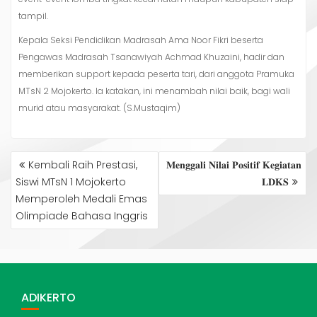
tampil.
Kepala Seksi Pendidikan Madrasah Ama Noor Fikri beserta
Pengawas Madrasah Tsanawiyah Achmad Khuzaini, hadir dan
memberikan support kepada peserta tari, dari anggota Pramuka
MTsN 2 Mojokerto. Ia katakan, ini menambah nilai baik, bagi wali
murid atau masyarakat. (S.Mustaqim)
NAVIGASI
Kembali Raih Prestasi,
𝐌𝐞𝐧𝐠𝐠𝐚𝐥𝐢 𝐍𝐢𝐥𝐚𝐢 𝐏𝐨𝐬𝐢𝐭𝐢𝐟 𝐊𝐞𝐠𝐢𝐚𝐭𝐚𝐧
POS
Siswi MTsN 1 Mojokerto
𝐋𝐃𝐊𝐒
Memperoleh Medali Emas
Olimpiade Bahasa Inggris
ADIKERTO