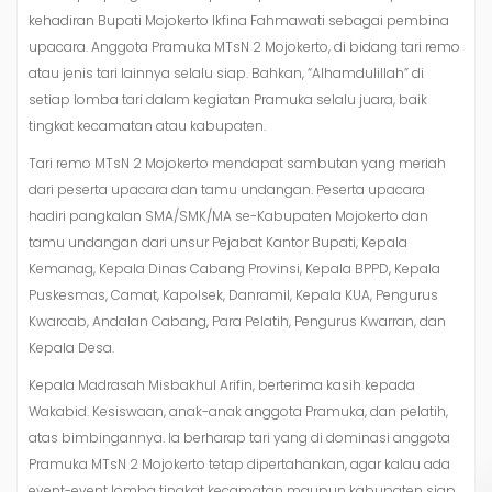
kehadiran Bupati Mojokerto Ikfina Fahmawati sebagai pembina
upacara. Anggota Pramuka MTsN 2 Mojokerto, di bidang tari remo
atau jenis tari lainnya selalu siap. Bahkan, “Alhamdulillah” di
setiap lomba tari dalam kegiatan Pramuka selalu juara, baik
tingkat kecamatan atau kabupaten.
Tari remo MTsN 2 Mojokerto mendapat sambutan yang meriah
dari peserta upacara dan tamu undangan. Peserta upacara
hadiri pangkalan SMA/SMK/MA se-Kabupaten Mojokerto dan
tamu undangan dari unsur Pejabat Kantor Bupati, Kepala
Kemanag, Kepala Dinas Cabang Provinsi, Kepala BPPD, Kepala
Puskesmas, Camat, Kapolsek, Danramil, Kepala KUA, Pengurus
Kwarcab, Andalan Cabang, Para Pelatih, Pengurus Kwarran, dan
Kepala Desa.
Kepala Madrasah Misbakhul Arifin, berterima kasih kepada
Wakabid. Kesiswaan, anak-anak anggota Pramuka, dan pelatih,
atas bimbingannya. Ia berharap tari yang di dominasi anggota
Pramuka MTsN 2 Mojokerto tetap dipertahankan, agar kalau ada
event-event lomba tingkat kecamatan maupun kabupaten siap