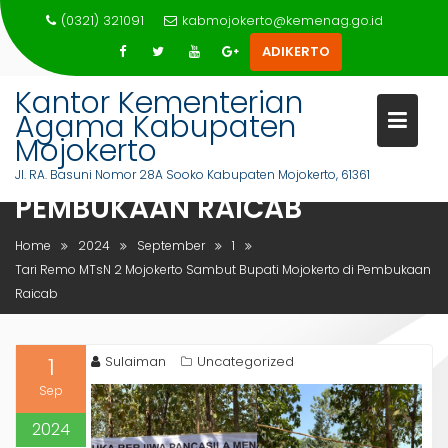
Skip
(0321) 321091
kabmojokerto@kemenag.go.id
to
ADIKERTO
content
Kantor Kementerian
Agama Kabupaten
TARI REMO MTSN 2 MOJOKERT
Mojokerto
SAMBUT BUPATI MOJOKERTO D
Jl. RA. Basuni Nomor 28A Sooko Kabupaten Mojokerto, 61361
PEMBUKAAN RAICAB
Home
2024
September
1
Tari Remo MTsN 2 Mojokerto Sambut Bupati Mojokerto di Pembukaan
Raicab
1
Sulaiman
Uncategorized
Sep
2024