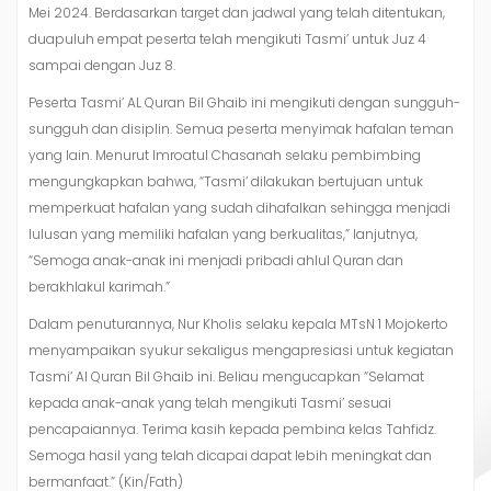
Mei 2024. Berdasarkan target dan jadwal yang telah ditentukan,
duapuluh empat peserta telah mengikuti Tasmi’ untuk Juz 4
sampai dengan Juz 8.
Peserta Tasmi’ AL Quran Bil Ghaib ini mengikuti dengan sungguh-
sungguh dan disiplin. Semua peserta menyimak hafalan teman
yang lain. Menurut Imroatul Chasanah selaku pembimbing
mengungkapkan bahwa, “Tasmi’ dilakukan bertujuan untuk
memperkuat hafalan yang sudah dihafalkan sehingga menjadi
lulusan yang memiliki hafalan yang berkualitas,” lanjutnya,
“Semoga anak-anak ini menjadi pribadi ahlul Quran dan
berakhlakul karimah.”
Dalam penuturannya, Nur Kholis selaku kepala MTsN 1 Mojokerto
menyampaikan syukur sekaligus mengapresiasi untuk kegiatan
Tasmi’ Al Quran Bil Ghaib ini. Beliau mengucapkan “Selamat
kepada anak-anak yang telah mengikuti Tasmi’ sesuai
pencapaiannya. Terima kasih kepada pembina kelas Tahfidz.
Semoga hasil yang telah dicapai dapat lebih meningkat dan
bermanfaat.” (Kin/Fath)