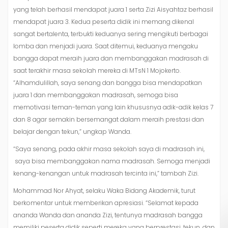
yang telah berhasil mendapat juara 1 serta Zizi Aisyahtaz berhasil
mendapat juara 3. Kedua peserta didik ini memang dikenal
sangat bertalenta, terbukti keduanya sering mengikuti berbagai
lomba dan menjadi juara. Saat ditemui, keduanya mengaku
bangga dapat meraih juara dan membanggakan madrasah di
saat terakhir masa sekolah mereka di MTsN 1 Mojokerto.
“Alhamdulillah, saya senang dan bangga bisa mendapatkan
juara 1 dan membanggakan madrasah, semoga bisa
memotivasi teman-teman yang lain khususnya adik-adik kelas 7
dan 8 agar semakin bersemangat dalam meraih prestasi dan
belajar dengan tekun,” ungkap Wanda.
“Saya senang, pada akhir masa sekolah saya di madrasah ini,
saya bisa membanggakan nama madrasah. Semoga menjadi
kenang-kenangan untuk madrasah tercinta ini,” tambah Zizi.
Mohammad Nor Ahyat, selaku Waka Bidang Akademik, turut
berkomentar untuk memberikan apresiasi. “Selamat kepada
ananda Wanda dan ananda Zizi, tentunya madrasah bangga
memiliki peserta didik seperti mereka yang berprestasi, tekun, dan