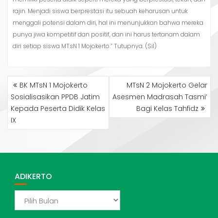
rajin. Menjadi siswa berprestasi itu sebuah keharusan untuk
menggali potensi dalam diri, hal ini menunjukkan bahwa mereka
punya jiwa kompetitif dan positif, dan ini harus tertanam dalam
diri setiap siswa MTsN 1 Mojokerto.” Tutupnya. (Sil)
NAVIGASI
BK MTsN 1 Mojokerto
MTsN 2 Mojokerto Gelar
POS
Sosialisasikan PPDB Jatim
Asesmen Madrasah Tasmi’
Kepada Peserta Didik Kelas
Bagi Kelas Tahfidz
IX
ADIKERTO
ADIKERTO