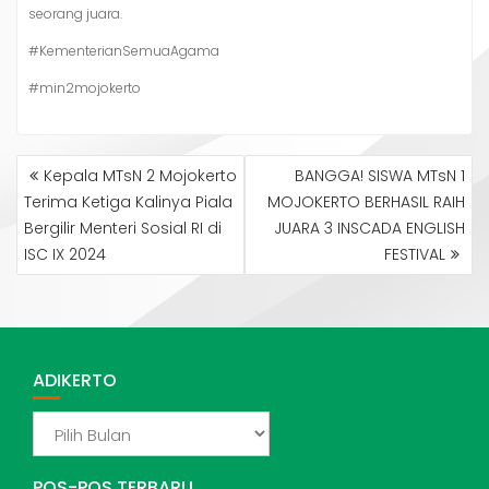
seorang juara.
#KementerianSemuaAgama
#min2mojokerto
NAVIGASI
Kepala MTsN 2 Mojokerto
BANGGA! SISWA MTsN 1
POS
Terima Ketiga Kalinya Piala
MOJOKERTO BERHASIL RAIH
Bergilir Menteri Sosial RI di
JUARA 3 INSCADA ENGLISH
ISC IX 2024
FESTIVAL
ADIKERTO
ADIKERTO
POS-POS TERBARU