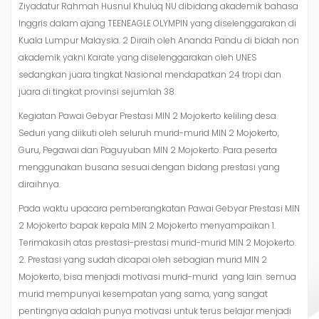
Ziyadatur Rahmah Husnul Khuluq NU dibidang akademik bahasa
Inggris dalam ajang TEENEAGLE OLYMPIN yang diselenggarakan di
Kuala Lumpur Malaysia. 2 Diraih oleh Ananda Pandu di bidah non
akademik yakni Karate yang diselenggarakan oleh UNES
sedangkan juara tingkat Nasional mendapatkan 24 tropi dan
juara di tingkat provinsi sejumlah 38.
Kegiatan Pawai Gebyar Prestasi MIN 2 Mojokerto keliling desa
Seduri yang diikuti oleh seluruh murid-murid MIN 2 Mojokerto,
Guru, Pegawai dan Paguyuban MIN 2 Mojokerto. Para peserta
menggunakan busana sesuai dengan bidang prestasi yang
diraihnya.
Pada waktu upacara pemberangkatan Pawai Gebyar Prestasi MIN
2 Mojokerto bapak kepala MIN 2 Mojokerto menyampaikan 1.
Terimakasih atas prestasi-prestasi murid-murid MIN 2 Mojokerto.
2. Prestasi yang sudah dicapai oleh sebagian murid MIN 2
Mojokerto, bisa menjadi motivasi murid-murid yang lain. semua
murid mempunyai kesempatan yang sama, yang sangat
pentingnya adalah punya motivasi untuk terus belajar menjadi