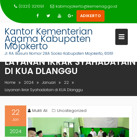
Skip
(0321) 321091
kabmojokerto@kemenag.go.id
to
ADIKERTO
content
Kantor Kementerian
Agama Kabupaten
Mojokerto
Jl. RA. Basuni Nomor 28A Sooko Kabupaten Mojokerto, 61361
LAYANAN IKRAR SYAHADATAIN
DI KUA DLANGGU
Home
2024
Januari
22
Layanan Ikrar Syahadatain di KUA Dlanggu
22
Mukti Ali
Uncategorized
Jan
2024