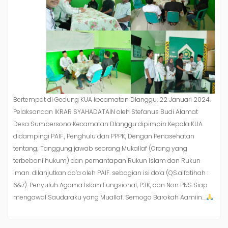
Bertempat di Gedung KUA kecamatan Dlanggu, 22 Januari 2024.
Pelaksanaan IKRAR SYAHADATAIN oleh Stefanus Budi Alamat
Desa Sumbersono Kecamatan Dlanggu dipimpin Kepala KUA.
didampingi PAIF., Penghulu dan PPPK, Dengan Penasehatan
tentang; Tanggung jawab seorang Mukallaf (Orang yang
terbebani hukum) dan pemantapan Rukun Islam dan Rukun
Iman. dilanjutkan do’a oleh PAIF. sebagian isi do’a (QS.alfatihah :
6&7). Penyuluh Agama Islam Fungsional, P3K, dan Non PNS Siap
mengawal Saudaraku yang Muallaf. Semoga Barokah Aamiin….