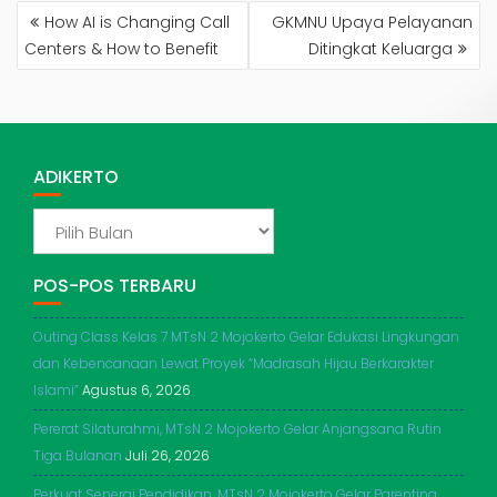
NAVIGASI
How AI is Changing Call
GKMNU Upaya Pelayanan
POS
Centers & How to Benefit
Ditingkat Keluarga
ADIKERTO
ADIKERTO
POS-POS TERBARU
Outing Class Kelas 7 MTsN 2 Mojokerto Gelar Edukasi Lingkungan
dan Kebencanaan Lewat Proyek “Madrasah Hijau Berkarakter
Islami”
Agustus 6, 2026
Pererat Silaturahmi, MTsN 2 Mojokerto Gelar Anjangsana Rutin
Tiga Bulanan
Juli 26, 2026
Perkuat Senergi Pendidikan, MTsN 2 Mojokerto Gelar Parenting