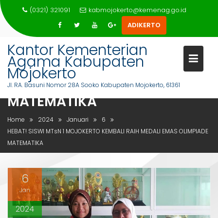
Skip
(0321) 321091
kabmojokerto@kemenag.go.id
to
ADIKERTO
content
Kantor Kementerian
HEBAT! SISWI MTSN 1
Agama Kabupaten
MOJOKERTO KEMBALI RAIH
Mojokerto
MEDALI EMAS OLIMPIADE
Jl. RA. Basuni Nomor 28A Sooko Kabupaten Mojokerto, 61361
MATEMATIKA
Home
2024
Januari
6
HEBAT! SISWI MTsN 1 MOJOKERTO KEMBALI RAIH MEDALI EMAS OLIMPIADE
MATEMATIKA
6
Jan
2024