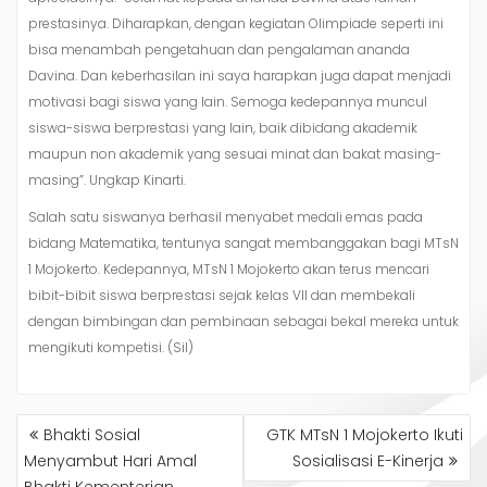
prestasinya. Diharapkan, dengan kegiatan Olimpiade seperti ini
bisa menambah pengetahuan dan pengalaman ananda
Davina. Dan keberhasilan ini saya harapkan juga dapat menjadi
motivasi bagi siswa yang lain. Semoga kedepannya muncul
siswa-siswa berprestasi yang lain, baik dibidang akademik
maupun non akademik yang sesuai minat dan bakat masing-
masing”. Ungkap Kinarti.
Salah satu siswanya berhasil menyabet medali emas pada
bidang Matematika, tentunya sangat membanggakan bagi MTsN
1 Mojokerto. Kedepannya, MTsN 1 Mojokerto akan terus mencari
bibit-bibit siswa berprestasi sejak kelas VII dan membekali
dengan bimbingan dan pembinaan sebagai bekal mereka untuk
mengikuti kompetisi. (Sil)
NAVIGASI
Bhakti Sosial
GTK MTsN 1 Mojokerto Ikuti
POS
Menyambut Hari Amal
Sosialisasi E-Kinerja
Bhakti Kementerian