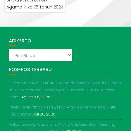
Agama RI ke 78 Tahun 2024
ADIKERTO
ADIKERTO
POS-POS TERBARU
Outing Class Kelas 7 MTsN 2 Mojokerto Gelar Edukasi Lingkungan
dan Kebencanaan Lewat Proyek “Madrasah Hijau Berkarakter
Islami”
Agustus 6, 2026
Pererat Silaturahmi, MTsN 2 Mojokerto Gelar Anjangsana Rutin
Tiga Bulanan
Juli 26, 2026
Perkuat Senergi Pendidikan, MTsN 2 Mojokerto Gelar Parenting