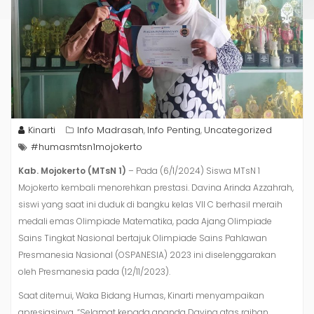
Kinarti
Info Madrasah
Info Penting
Uncategorized
,
,
#humasmtsn1mojokerto
Kab. Mojokerto (MTsN 1)
– Pada (6/1/2024) Siswa MTsN 1
Mojokerto kembali menorehkan prestasi. Davina Arinda Azzahrah,
siswi yang saat ini duduk di bangku kelas VII C berhasil meraih
medali emas Olimpiade Matematika, pada Ajang Olimpiade
Sains Tingkat Nasional bertajuk Olimpiade Sains Pahlawan
Presmanesia Nasional (OSPANESIA) 2023 ini diselenggarakan
oleh Presmanesia pada (12/11/2023).
Saat ditemui, Waka Bidang Humas, Kinarti menyampaikan
apresiasinya. “Selamat kepada ananda Davina atas raihan